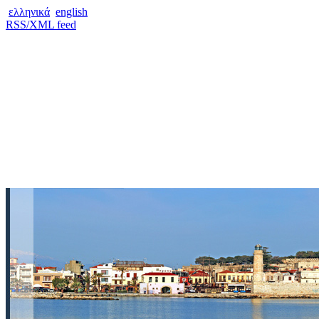
ελληνικά
english
RSS/XML feed