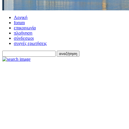
Αρχική
forum
επικοινωνία
πλοήγηση
σύνδεσμοι
συχνές ερωτήσεις