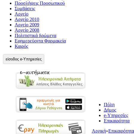
Προσλήψεις Προσωπικού
Συμβάσεις
Αρχείο
Αρχείο 2010
Αρχείο 2009
Αρχείο 2008
Πολιτιστικά δρώμενα
Εφημερεύοντα Φαρμακεία
Καιρός
είσοδος e-Υπηρεσίες
Πόλη
Δήμος
e-Υπηρεσίες
Επικαιρότητα
Αρχική
»
Επικαιρότητα