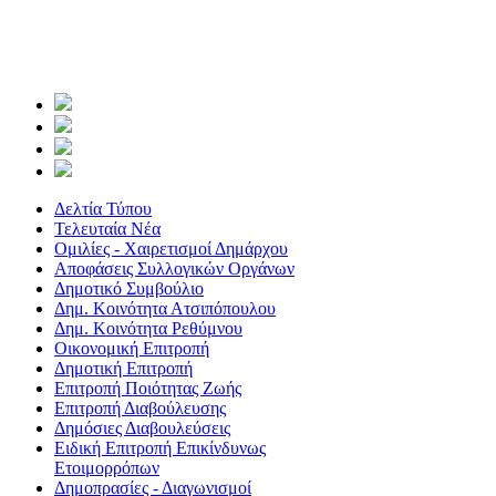
Δελτία Τύπου
Τελευταία Νέα
Ομιλίες - Χαιρετισμοί Δημάρχου
Αποφάσεις Συλλογικών Οργάνων
Δημοτικό Συμβούλιο
Δημ. Κοινότητα Ατσιπόπουλου
Δημ. Κοινότητα Ρεθύμνου
Οικονομική Επιτροπή
Δημοτική Επιτροπή
Επιτροπή Ποιότητας Ζωής
Επιτροπή Διαβούλευσης
Δημόσιες Διαβουλεύσεις
Ειδική Επιτροπή Επικίνδυνως
Ετοιμορρόπων
Δημοπρασίες - Διαγωνισμοί