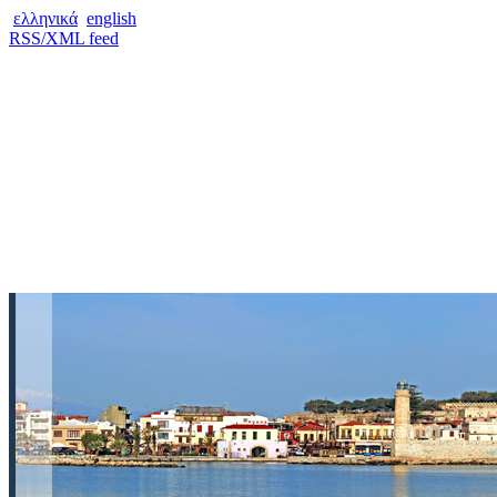
ελληνικά
english
RSS/XML feed