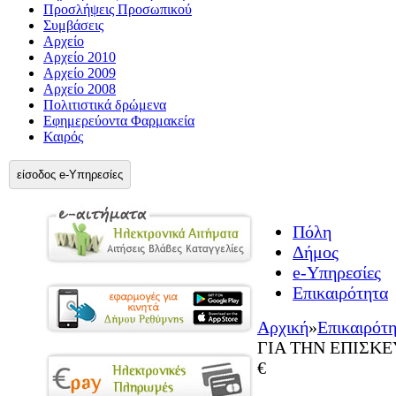
Προσλήψεις Προσωπικού
Συμβάσεις
Αρχείο
Αρχείο 2010
Αρχείο 2009
Αρχείο 2008
Πολιτιστικά δρώμενα
Εφημερεύοντα Φαρμακεία
Καιρός
είσοδος e-Υπηρεσίες
Πόλη
Δήμος
e-Υπηρεσίες
Επικαιρότητα
Αρχική
»
Επικαιρότ
ΓΙΑ ΤΗΝ ΕΠΙΣΚΕ
€