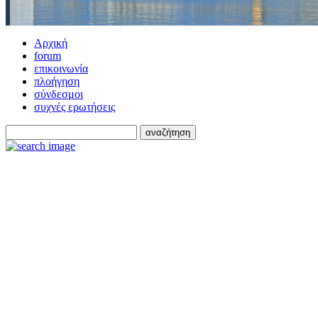
Αρχική
forum
επικοινωνία
πλοήγηση
σύνδεσμοι
συχνές ερωτήσεις