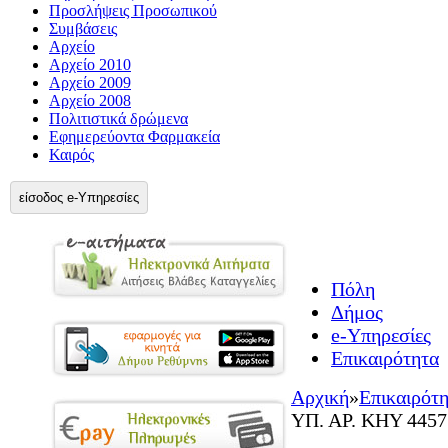
Προσλήψεις Προσωπικού
Συμβάσεις
Αρχείο
Αρχείο 2010
Αρχείο 2009
Αρχείο 2008
Πολιτιστικά δρώμενα
Εφημερεύοντα Φαρμακεία
Καιρός
είσοδος e-Υπηρεσίες
Πόλη
Δήμος
e-Υπηρεσίες
Επικαιρότητα
Αρχική
»
Επικαιρότ
ΥΠ. ΑΡ. ΚΗΥ 4