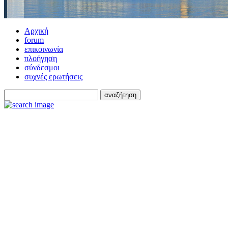
Αρχική
forum
επικοινωνία
πλοήγηση
σύνδεσμοι
συχνές ερωτήσεις