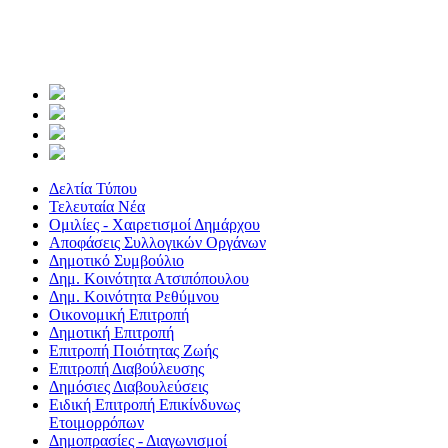
Δελτία Τύπου
Τελευταία Νέα
Ομιλίες - Χαιρετισμοί Δημάρχου
Αποφάσεις Συλλογικών Οργάνων
Δημοτικό Συμβούλιο
Δημ. Κοινότητα Ατσιπόπουλου
Δημ. Κοινότητα Ρεθύμνου
Οικονομική Επιτροπή
Δημοτική Επιτροπή
Επιτροπή Ποιότητας Ζωής
Επιτροπή Διαβούλευσης
Δημόσιες Διαβουλεύσεις
Ειδική Επιτροπή Επικίνδυνως
Ετοιμορρόπων
Δημοπρασίες - Διαγωνισμοί