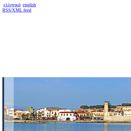
ελληνικά
english
RSS/XML feed