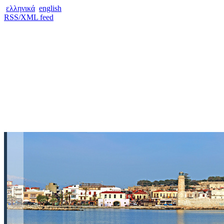
ελληνικά
english
RSS/XML feed