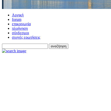
Αρχική
forum
επικοινωνία
πλοήγηση
σύνδεσμοι
συχνές ερωτήσεις