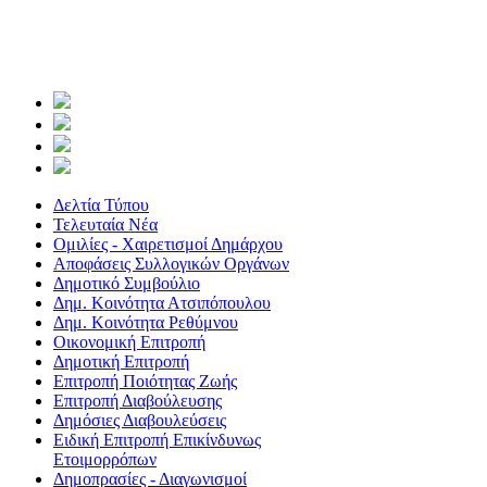
Δελτία Τύπου
Τελευταία Νέα
Ομιλίες - Χαιρετισμοί Δημάρχου
Αποφάσεις Συλλογικών Οργάνων
Δημοτικό Συμβούλιο
Δημ. Κοινότητα Ατσιπόπουλου
Δημ. Κοινότητα Ρεθύμνου
Οικονομική Επιτροπή
Δημοτική Επιτροπή
Επιτροπή Ποιότητας Ζωής
Επιτροπή Διαβούλευσης
Δημόσιες Διαβουλεύσεις
Ειδική Επιτροπή Επικίνδυνως
Ετοιμορρόπων
Δημοπρασίες - Διαγωνισμοί