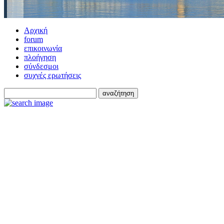
Αρχική
forum
επικοινωνία
πλοήγηση
σύνδεσμοι
συχνές ερωτήσεις