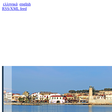
ελληνικά
english
RSS/XML feed