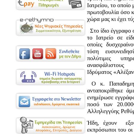
Ιατρείου, το οποίο
πρωτοβουλία όσο κ
χώρα μας κι έχει τύ
Στο ίδιο έγγραφο ο
το Ιατρείο σε είδ
οποίες δυσχεραίνο
τόση ευσυνειδη
πολύτιμες υπη
ανασφάλιστους 
Ιδρύματος «Αλέξα
Ο κ. Παπαδημητ
ανταποκρίθηκε άμ
ενημέρωσε εγγράφω
ποσό των 20.000
Αλληλεγγύης Ρεθύ
Ήδη, έχουν εξου
εκπρόσωποι του οι 