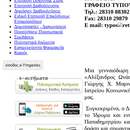
Επιτροπή Ποιότητας Ζωής
ΓΡΑΦΕΙΟ ΤΥΠΟ
Επιτροπή Διαβούλευσης
Δημόσιες Διαβουλεύσεις
Τηλ.: 28310 88302
Ειδική Επιτροπή Επικίνδυνως
Fax: 28310 29879
Ετοιμορρόπων
E
mail
:
typos
re
Δημοπρασίες - Διαγωνισμοί
Προσλήψεις Προσωπικού
Συμβάσεις
Πολιτιστικά δρώμενα
Εφημερεύοντα Φαρμακεία
Καιρός
είσοδος e-Υπηρεσίες
Μια γενναιόδωρη
«Αλέξανδρος Ωνά
Γιώργης Χ. Μαριν
Ιατρείου Κοινωνικ
μας.
Συγκεκριμένα, ο Δ
το Ίδρυμα και ε
Παπαδημητρίου κα
δράση και σημαντι