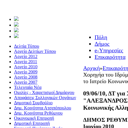
Πόλη
Δήμος
Δελτία Τύπου
e-Υπηρεσίες
Αρχείο Δελτίων Τύπου
Επικαιρότητα
Αρχείο 2012
Αρχείο 2011
Αρχείο 2010
Αρχική
»
Επικαιρότ
Αρχείο 2009
Χορηγήα του Ιδρ
Αρχείο 2008
το Ιατρείο Κοινων
Αρχείο 2007
Τελευταία Νέα
09/06/10, ΔΤ για
Ομιλίες - Χαιρετισμοί Δημάρχου
Αποφάσεις Συλλογικών Οργάνων
"ΑΛΕΞΑΝΔΡΟΣ Ω
Δημοτικό Συμβούλιο
Κοινωνικής Αλλη
Δημ. Κοινότητα Ατσιπόπουλου
Δημ. Κοινότητα Ρεθύμνου
Οικονομική Επιτροπή
ΔΗΜΟΣ ΡΕ
Δημοτική Επιτροπή
Ιουνίου 2010