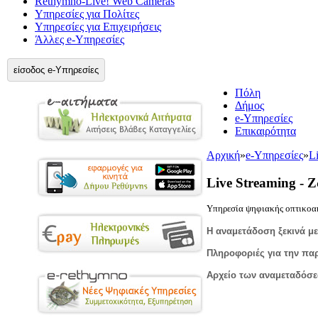
Rethymno-Live! Web Cameras
Υπηρεσίες για Πολίτες
Υπηρεσίες για Επιχειρήσεις
Άλλες e-Υπηρεσίες
είσοδος e-Υπηρεσίες
Πόλη
Δήμος
e-Υπηρεσίες
Επικαιρότητα
Αρχική
»
e-Υπηρεσίες
»
L
Live Streaming - 
Yπηρεσία ψηφιακής οπτικοακ
Η αναμετάδοση ξεκινά με
Πληροφοριές για την πα
Αρχείο των αναμεταδόσε