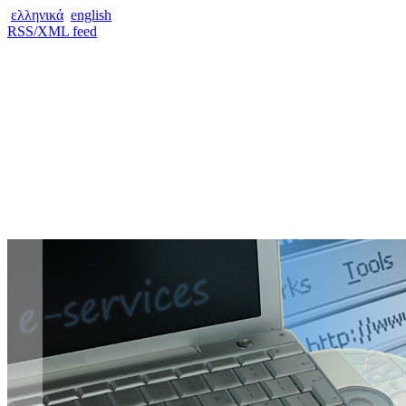
ελληνικά
english
RSS/XML feed