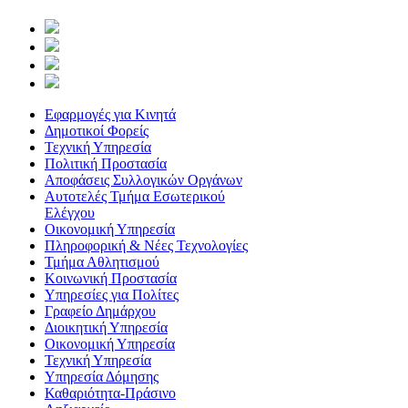
Εφαρμογές για Κινητά
Δημοτικοί Φορείς
Τεχνική Υπηρεσία
Πολιτική Προστασία
Αποφάσεις Συλλογικών Οργάνων
Αυτοτελές Τμήμα Εσωτερικού
Ελέγχου
Οικονομική Υπηρεσία
Πληροφορική & Νέες Τεχνολογίες
Τμήμα Αθλητισμού
Κοινωνική Προστασία
Υπηρεσίες για Πολίτες
Γραφείο Δημάρχου
Διοικητική Υπηρεσία
Οικονομική Υπηρεσία
Τεχνική Υπηρεσία
Υπηρεσία Δόμησης
Καθαριότητα-Πράσινο