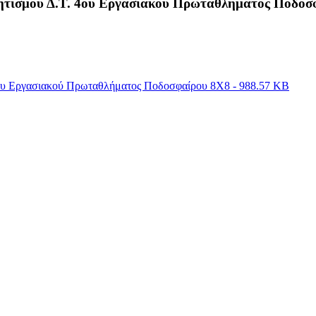
λητισμού Δ.Τ. 4ου Εργασιακού Πρωταθλήματος Ποδοσ
ου Εργασιακού Πρωταθλήματος Ποδοσφαίρου 8Χ8 - 988.57 KB