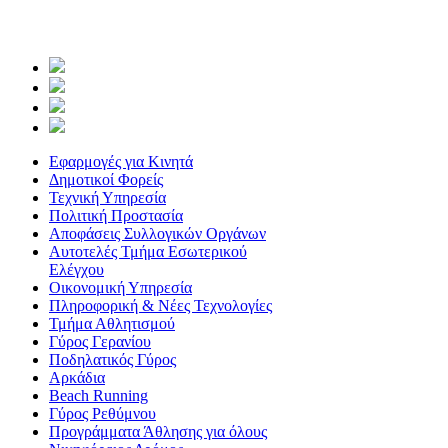
Εφαρμογές για Κινητά
Δημοτικοί Φορείς
Τεχνική Υπηρεσία
Πολιτική Προστασία
Αποφάσεις Συλλογικών Οργάνων
Αυτοτελές Τμήμα Εσωτερικού
Ελέγχου
Οικονομική Υπηρεσία
Πληροφορική & Νέες Τεχνολογίες
Τμήμα Αθλητισμού
Γύρος Γερανίου
Ποδηλατικός Γύρος
Αρκάδια
Beach Running
Γύρος Ρεθύμνου
Προγράμματα Άθλησης για όλους