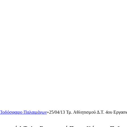
Ποδόσφαιρο Παλαιμάχων
»
25/04/13 Τμ. Αθλητισμού Δ.Τ. 4ου Εργα