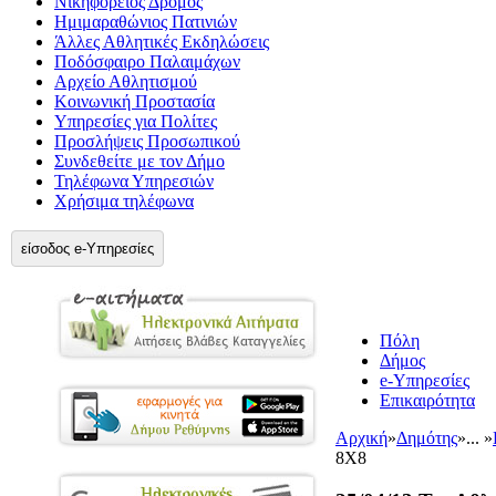
Νικηφόρειος Δρόμος
Ημιμαραθώνιος Πατινιών
Άλλες Αθλητικές Εκδηλώσεις
Ποδόσφαιρο Παλαιμάχων
Αρχείο Αθλητισμού
Κοινωνική Προστασία
Υπηρεσίες για Πολίτες
Προσλήψεις Προσωπικού
Συνδεθείτε με τον Δήμο
Τηλέφωνα Υπηρεσιών
Χρήσιμα τηλέφωνα
είσοδος e-Υπηρεσίες
Πόλη
Δήμος
e-Υπηρεσίες
Επικαιρότητα
Αρχική
»
Δημότης
»
... »
8Χ8