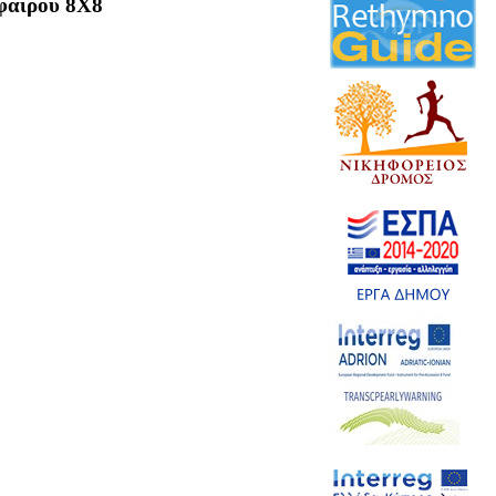
φαίρου 8Χ8