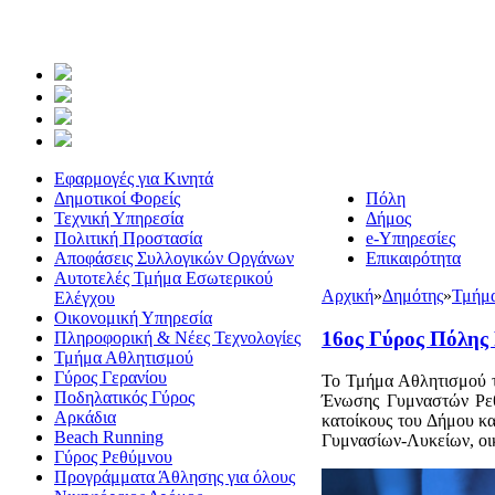
Εφαρμογές για Κινητά
Δημοτικοί Φορείς
Πόλη
Τεχνική Υπηρεσία
Δήμος
Πολιτική Προστασία
e-Υπηρεσίες
Αποφάσεις Συλλογικών Οργάνων
Επικαιρότητα
Αυτοτελές Τμήμα Εσωτερικού
Αρχική
»
Δημότης
»
Τμήμ
Ελέγχου
Οικονομική Υπηρεσία
16ος Γύρος Πόλης
Πληροφορική & Νέες Τεχνολογίες
Τμήμα Αθλητισμού
Γύρος Γερανίου
Το Τμήμα Αθλητισμού τ
Ποδηλατικός Γύρος
Ένωσης Γυμναστών Ρεθύ
Αρκάδια
κατοίκους του Δήμου κα
Beach Running
Γυμνασίων-Λυκείων, οικ
Γύρος Ρεθύμνου
Προγράμματα Άθλησης για όλους