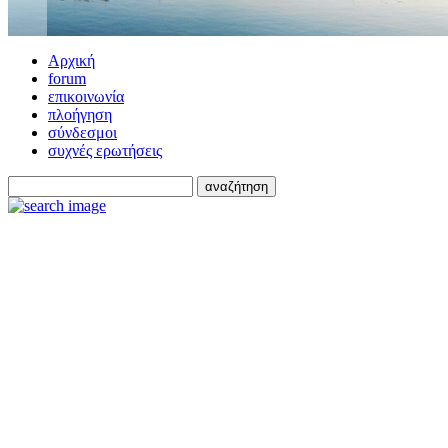
Αρχική
forum
επικοινωνία
πλοήγηση
σύνδεσμοι
συχνές ερωτήσεις