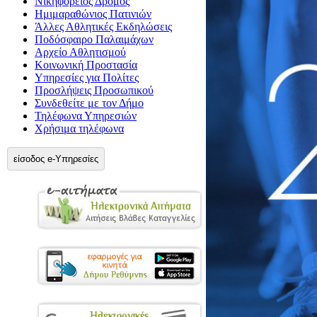
Νικηφόρειος Δρόμος
Ημιμαραθώνιος Πατινιών
Άλλες Αθλητικές Εκδηλώσεις
Ποδόσφαιρο Παλαιμάχων
Αρχείο Αθλητισμού
Κοινωνική Προστασία
Υπηρεσίες για Πολίτες
Προσλήψεις Προσωπικού
Συνδεθείτε με τον Δήμο
Τηλέφωνα Υπηρεσιών
Χρήσιμα τηλέφωνα
είσοδος e-Υπηρεσίες