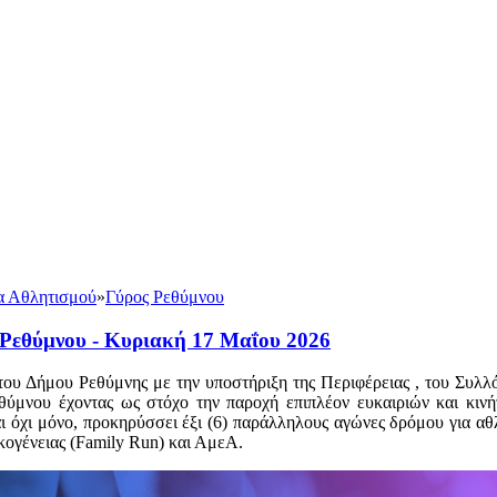
α Αθλητισμού
»
Γύρος Ρεθύμνου
 Ρεθύμνου - Κυριακή 17 Μαΐου 2026
ου Δήμου Ρεθύμνης με την υποστήριξη της Περιφέρειας , του Συλλ
μνου έχοντας ως στόχο την παροχή επιπλέον ευκαιριών και κινή
ι όχι μόνο, προκηρύσσει έξι (6) παράλληλους αγώνες δρόμου για αθ
ογένειας (Family Run) και ΑμεΑ.