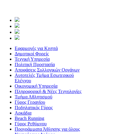
Εφαρμογές για Κινητά
Δημοτικοί Φορείς
Τεχνική Υπηρεσία
Πολιτική Προστασία
Αποφάσεις Συλλογικών Οργάνων
Αυτοτελές Τμήμα Εσωτερικού
Ελέγχου
Οικονομική Υπηρεσία
Πληροφορική & Νέες Τεχνολογίες
Τμήμα Αθλητισμού
Γύρος Γερανίου
Ποδηλατικός Γύρος
Αρκάδια
Beach Running
Γύρος Ρεθύμνου
Προγράμματα Άθλησης για όλους