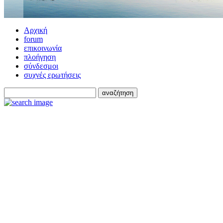
Αρχική
forum
επικοινωνία
πλοήγηση
σύνδεσμοι
συχνές ερωτήσεις