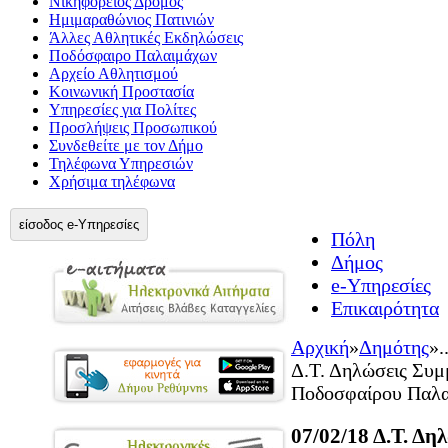
Νικηφόρειος Δρόμος
Ημιμαραθώνιος Πατινιών
Άλλες Αθλητικές Εκδηλώσεις
Ποδόσφαιρο Παλαιμάχων
Αρχείο Αθλητισμού
Κοινωνική Προστασία
Υπηρεσίες για Πολίτες
Προσλήψεις Προσωπικού
Συνδεθείτε με τον Δήμο
Τηλέφωνα Υπηρεσιών
Χρήσιμα τηλέφωνα
είσοδος e-Υπηρεσίες
Πόλη
Δήμος
e-Υπηρεσίες
Επικαιρότητα
Αρχική
»
Δημότης
»
.
Δ.Τ. Δηλώσεις Συ
Ποδοσφαίρου Παλ
07/02/18 Δ.Τ. Δη