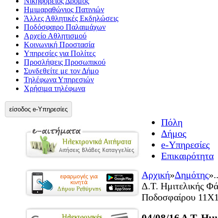
Νικηφόρειος Δρόμος
Ημιμαραθώνιος Πατινιών
Άλλες Αθλητικές Εκδηλώσεις
Ποδόσφαιρο Παλαιμάχων
Αρχείο Αθλητισμού
Κοινωνική Προστασία
Υπηρεσίες για Πολίτες
Προσλήψεις Προσωπικού
Συνδεθείτε με τον Δήμο
Τηλέφωνα Υπηρεσιών
Χρήσιμα τηλέφωνα
είσοδος e-Υπηρεσίες
Πόλη
Δήμος
e-Υπηρεσίες
Επικαιρότητα
Αρχική
»
Δημότης
»
.
Δ.Τ. Ημιτελικής 
Ποδοσφαίρου 11Χ
04/08/16 Δ.Τ. Ημ