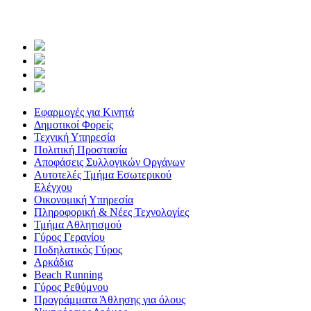
Εφαρμογές για Κινητά
Δημοτικοί Φορείς
Τεχνική Υπηρεσία
Πολιτική Προστασία
Αποφάσεις Συλλογικών Οργάνων
Αυτοτελές Τμήμα Εσωτερικού
Ελέγχου
Οικονομική Υπηρεσία
Πληροφορική & Νέες Τεχνολογίες
Τμήμα Αθλητισμού
Γύρος Γερανίου
Ποδηλατικός Γύρος
Αρκάδια
Beach Running
Γύρος Ρεθύμνου
Προγράμματα Άθλησης για όλους