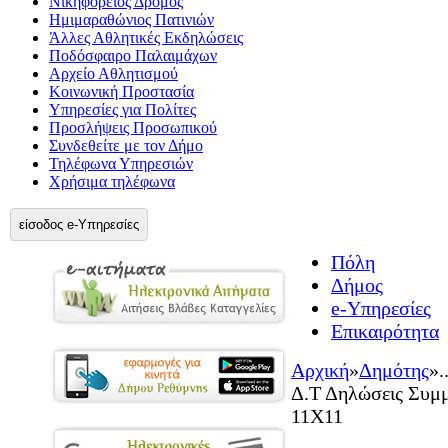
Νικηφόρειος Δρόμος
Ημιμαραθώνιος Πατινιών
Άλλες Αθλητικές Εκδηλώσεις
Ποδόσφαιρο Παλαιμάχων
Αρχείο Αθλητισμού
Κοινωνική Προστασία
Υπηρεσίες για Πολίτες
Προσλήψεις Προσωπικού
Συνδεθείτε με τον Δήμο
Τηλέφωνα Υπηρεσιών
Χρήσιμα τηλέφωνα
είσοδος e-Υπηρεσίες
Πόλη
Δήμος
e-Υπηρεσίες
Επικαιρότητα
Αρχική
»
Δημότης
»
.
Δ.Τ Δηλώσεις Συμ
11Χ11