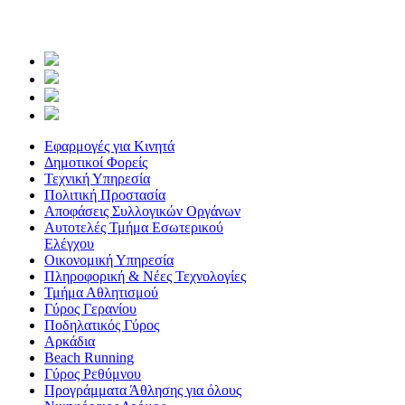
Εφαρμογές για Κινητά
Δημοτικοί Φορείς
Τεχνική Υπηρεσία
Πολιτική Προστασία
Αποφάσεις Συλλογικών Οργάνων
Αυτοτελές Τμήμα Εσωτερικού
Ελέγχου
Οικονομική Υπηρεσία
Πληροφορική & Νέες Τεχνολογίες
Τμήμα Αθλητισμού
Γύρος Γερανίου
Ποδηλατικός Γύρος
Αρκάδια
Beach Running
Γύρος Ρεθύμνου
Προγράμματα Άθλησης για όλους