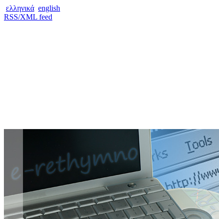
ελληνικά
english
RSS/XML feed