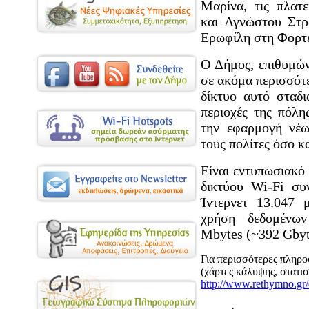
Μαρίνα, τις πλατ
και Αγνώστου Στρ
Ερωφίλη στη Φορτέ
Ο Δήμος, επιθυμών
σε ακόμα περισσότε
δίκτυο αυτό σταδ
περιοχές της πόλη
την εφαρμογή νέω
τους πολίτες όσο κα
Είναι εντυπωσιακό 
δικτύου Wi-Fi συ
Ίντερνετ 13.047 
χρήση δεδομένω
Μbytes (~392 Gbyt
Για περισσότερες πληρο
(χάρτες κάλυψης, στατισ
http://www.rethymno.gr/e