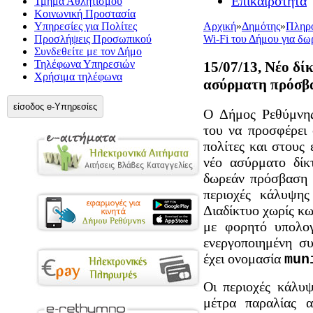
Επικαιρότητα
Τμήμα Αθλητισμού
Κοινωνική Προστασία
Υπηρεσίες για Πολίτες
Αρχική
»
Δημότης
»
Πληρο
Προσλήψεις Προσωπικού
Wi-Fi του Δήμου για δ
Συνδεθείτε με τον Δήμο
Τηλέφωνα Υπηρεσιών
15/07/13, Νέο δί
Χρήσιμα τηλέφωνα
ασύρματη πρόσβα
είσοδος e-Υπηρεσίες
Ο Δήμος Ρεθύμνης
του να προσφέρει 
πολίτες και στους 
νέο ασύρματο δίκ
δωρεάν πρόσβαση γ
περιοχές κάλυψης
Διαδίκτυο χωρίς κωδ
με φορητό υπολογ
ενεργοποιημένη σ
έχει ονομασία
mun
Οι περιοχές κάλυ
μέτρα παραλίας 