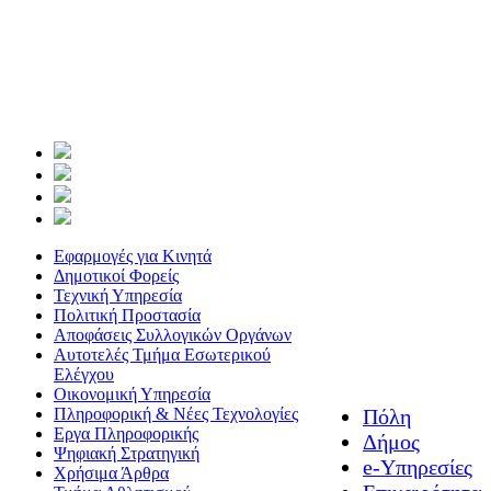
Εφαρμογές για Κινητά
Δημοτικοί Φορείς
Τεχνική Υπηρεσία
Πολιτική Προστασία
Αποφάσεις Συλλογικών Οργάνων
Αυτοτελές Τμήμα Εσωτερικού
Ελέγχου
Οικονομική Υπηρεσία
Πληροφορική & Νέες Τεχνολογίες
Πόλη
Εργα Πληροφορικής
Δήμος
Ψηφιακή Στρατηγική
e-Υπηρεσίες
Χρήσιμα Άρθρα