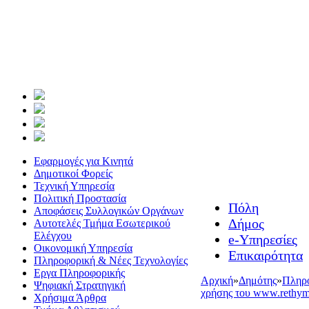
Εφαρμογές για Κινητά
Δημοτικοί Φορείς
Τεχνική Υπηρεσία
Πολιτική Προστασία
Πόλη
Αποφάσεις Συλλογικών Οργάνων
Δήμος
Αυτοτελές Τμήμα Εσωτερικού
Ελέγχου
e-Υπηρεσίες
Οικονομική Υπηρεσία
Επικαιρότητα
Πληροφορική & Νέες Τεχνολογίες
Εργα Πληροφορικής
Αρχική
»
Δημότης
»
Πληρο
Ψηφιακή Στρατηγική
χρήσης του www.rethymn
Χρήσιμα Άρθρα