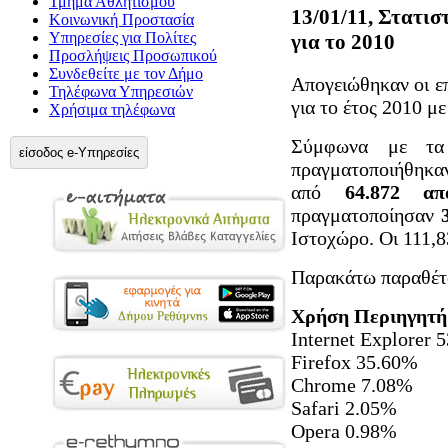
Τμήμα Αθλητισμού
13/01/11, Στατι
Κοινωνική Προστασία
Υπηρεσίες για Πολίτες
για το 2010
Προσλήψεις Προσωπικού
Συνδεθείτε με τον Δήμο
Απογειώθηκαν οι ε
Τηλέφωνα Υπηρεσιών
για το έτος 2010 μ
Χρήσιμα τηλέφωνα
Σύμφωνα με τα 
είσοδος e-Υπηρεσίες
πραγματοποιήθηκ
από
64.872 απ
πραγματοποίησαν
Ιστοχώρο. Οι 111,8
Παρακάτω παραθέτο
Χρήση Περιηγητή 
Internet Explorer 
Firefox 35.60%
Chrome 7.08%
Safari 2.05%
Opera 0.98%