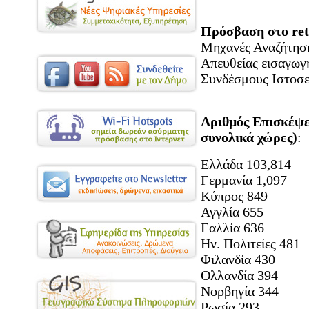
Πρόσβαση στο ret
Μηχανές Αναζήτησ
Απευθείας εισαγω
Συνδέσμους Ιστο
Αριθμός Επισκέψε
συνολικά χώρες)
:
Ελλάδα 103,814
Γερμανία 1,097
Κύπρος 849
Αγγλία 655
Γαλλία 636
Ην. Πολιτείες 481
Φιλανδία 430
Ολλανδία 394
Νορβηγία 344
Ρωσία 293