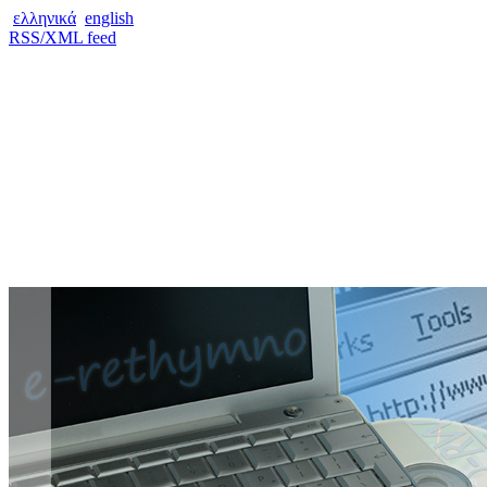
ελληνικά
english
RSS/XML feed