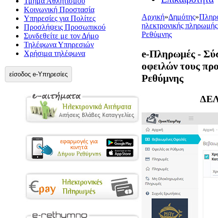
Τμήμα Αθλητισμού
Κοινωνική Προστασία
Αρχική
»
Δημότης
»
Πληρο
Υπηρεσίες για Πολίτες
ηλεκτρονικής πληρωμής 
Προσλήψεις Προσωπικού
Ρεθύμνης
Συνδεθείτε με τον Δήμο
Τηλέφωνα Υπηρεσιών
e-Πληρωμές - Σύ
Χρήσιμα τηλέφωνα
οφειλών τους προ
είσοδος e-Υπηρεσίες
Ρεθύμνης
ΔΕΛ