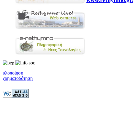
www.rethymno.gr/
υλοποίηση
χρηματοδότηση