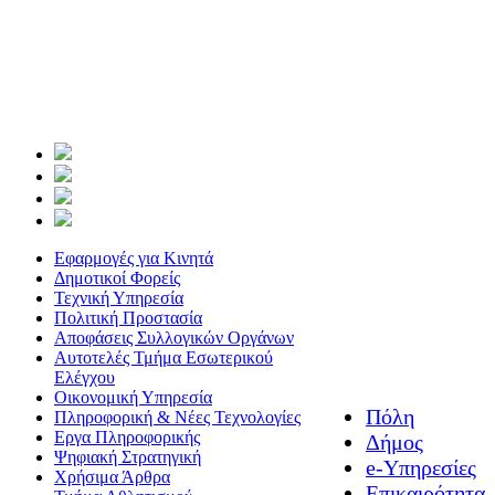
Εφαρμογές για Κινητά
Δημοτικοί Φορείς
Τεχνική Υπηρεσία
Πολιτική Προστασία
Αποφάσεις Συλλογικών Οργάνων
Αυτοτελές Τμήμα Εσωτερικού
Ελέγχου
Οικονομική Υπηρεσία
Πόλη
Πληροφορική & Νέες Τεχνολογίες
Εργα Πληροφορικής
Δήμος
Ψηφιακή Στρατηγική
e-Υπηρεσίες
Χρήσιμα Άρθρα
Επικαιρότητα