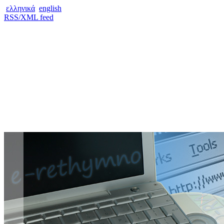
ελληνικά
english
RSS/XML feed