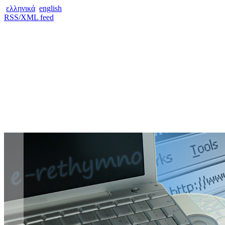
ελληνικά
english
RSS/XML feed