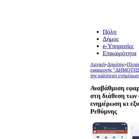
Πόλη
Δήμος
e-Υπηρεσίες
Επικαιρότητα
Αρχική
»
Δημότης
»
Πληρο
εφαρμογής "ΔΗΜΟΤΗΣ 
την καλύτερη ενημέρωσ
Αναβάθμιση ε
στη διάθεση των
ενημέρωση κι εξ
Ρεθύμνης