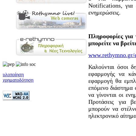
Notifications, γι
ενημερώσεις.
Πληροφορίες για 
μπορείτε να βρείτ
www.rethymno.gr/e
Καλούνται όσοι δ
εφαρμογής να κά
υλοποίηση
χρηματοδότηση
εφαρμογή θα εμπλο
επόμενο διάστημα 
να γίνονται οι εν
Προτάσεις για β
μπορούν να στέλνο
ηλεκτρονικό αίτημα