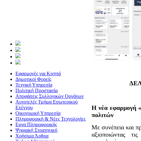
Εφαρμογές για Κινητά
Δημοτικοί Φορείς
ΔΕΛ
Τεχνική Υπηρεσία
Πολιτική Προστασία
Αποφάσεις Συλλογικών Οργάνων
Αυτοτελές Τμήμα Εσωτερικού
Η νέα εφαρμογή «
Ελέγχου
Οικονομική Υπηρεσία
πολιτών
Πληροφορική & Νέες Τεχνολογίες
Εργα Πληροφορικής
Με συνέπεια και π
Ψηφιακή Στρατηγική
αξιοποιώντας τι
Χρήσιμα Άρθρα