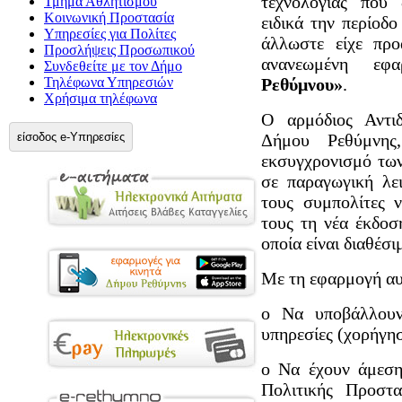
τεχνολογίας που 
Τμήμα Αθλητισμού
Κοινωνική Προστασία
ειδικά την περίοδ
Υπηρεσίες για Πολίτες
άλλωστε είχε προ
Προσλήψεις Προσωπικού
ανανεωμένη εφα
Συνδεθείτε με τον Δήμο
Τηλέφωνα Υπηρεσιών
Ρεθύμνου»
.
Χρήσιμα τηλέφωνα
Ο αρμόδιος Αντι
είσοδος e-Υπηρεσίες
Δήμου Ρεθύμνης
εκσυγχρονισμό των
σε παραγωγική λει
τους συμπολίτες 
τους τη νέα έκδο
οποία είναι διαθέσι
Με τη εφαρμογή αυτ
o Να υποβάλλουν 
υπηρεσίες (χορήγη
o Να έχουν άμεση
Πολιτικής Προστα