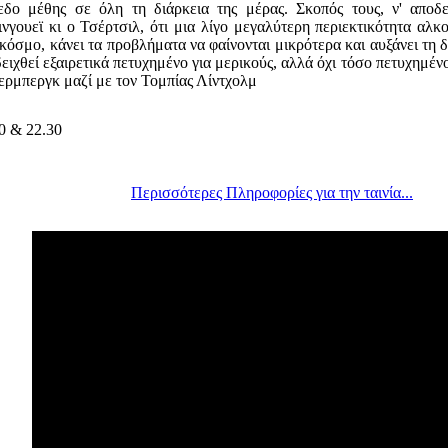
εδο μέθης σε όλη τη διάρκεια της μέρας. Σκοπός τους, ν' αποδ
νγουεϊ κι ο Τσέρτσιλ, ότι μια λίγο μεγαλύτερη περιεκτικότητα αλκ
κόσμο, κάνει τα προβλήματα να φαίνονται μικρότερα και αυξάνει τη 
ειχθεί εξαιρετικά πετυχημένο για μερικούς, αλλά όχι τόσο πετυχημέν
ερμπεργκ μαζί με τον Τομπίας Λίντχολμ
0 & 22.30
Περισσότερες Πληροφορίες για την ταινία...