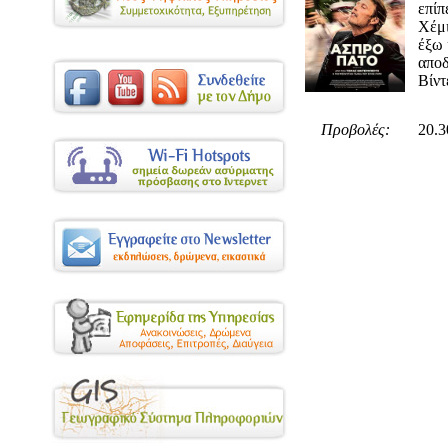
επίπ
Χέμι
έξω 
αποδ
Βίντ
Προβολές:
20.3