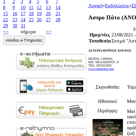
1
2
3
4
5
6
7
Αρχική
»
Εκδηλώσεις
»
Σ
8
9
10
11
12
13
14
15
16
17
18
19
20
21
Ασπρο Πάτο (A
22
23
24
25
26
27
28
29
30
31
δ
<<
σήμερα
>>
Ημερ/νίες
23/08/2021 
είσοδος e-Υπηρεσίες
Τοποθεσία
Σινεμά "Αστ
ΑΣΤΕΡΙΑ ΘΕΡΙΝΟΣ ΚΙΝ/ΦΟΣ
DIGITAL CINEMA
ΙΩΝ. ΜΕΛΛΙΣΗΝΟΥ 21
ΤΗΛ. 2831022830
www.cineasteria.com
Σκηνοθεσία:
Τόμα
Ηθοποιοί:
Μαν
Περίληψη:
Μια 
ταιν
επιτ
ομάδ
ζωή 