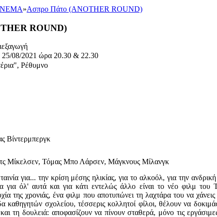
ΙΝΕΜΑ
»
Ασπρο Πάτο (ANOTHER ROUND)
NOTHER ROUND)
ιεξαγωγή
- 25/08/2021 ώρα 20.30 & 22.30
έρια", Ρέθυμνο
ς Βίντερμπεργκ
τς Μίκελσεν, Τόμας Μπο Λάρσεν, Μάγκνους Μίλανγκ
ταινία για... την κρίση μέσης ηλικίας, για το αλκοόλ, για την ανδρικ
ία για όλ' αυτά και για κάτι εντελώς άλλο είναι το νέο φιλμ του 
υχία της χρονιάς, ένα φιλμ που αποτυπώνει τη λαχτάρα του να χάνει
α καθηγητών σχολείου, τέσσερις κολλητοί φίλοι, θέλουν να δοκιμά
και τη δουλειά: αποφασίζουν να πίνουν σταθερά, μόνο τις εργάσιμε