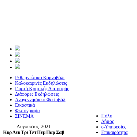
Ρεθεμνιώτικο Καρναβάλι
Καλοκαιρινές Εκδηλώσεις
Γιορτή Κρητικής Διατροφής
Διάφορες Εκδηλώσεις
Αναγεννησιακό Φεστιβάλ
Εικαστικά
Φωτογραφία
Πόλη
ΣΙΝΕΜΑ
Δήμος
Αυγουστος 2021
e-Υπηρεσίες
Κυρ
Δευ
Τρι
Τετ
Πεμ
Παρ
Σαβ
Επικαιρότητα