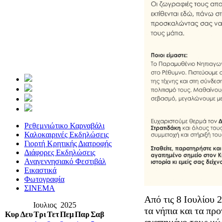
Ρεθεμνιώτικο Καρναβάλι
Καλοκαιρινές Εκδηλώσεις
Γιορτή Κρητικής Διατροφής
Διάφορες Εκδηλώσεις
Αναγεννησιακό Φεστιβάλ
Εικαστικά
Φωτογραφία
ΣΙΝΕΜΑ
Από τις 8 Ιουλίου 
Ιουλιος 2025
τα νήπια και τα πρ
Κυρ
Δευ
Τρι
Τετ
Πεμ
Παρ
Σαβ
αγαπημένο τους χώρ