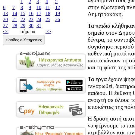
1
2
3
4
5
στην εξωτερική πλε
6
7
8
9
10
11
12
Δημητρακάκη.
13
14
15
16
17
18
19
20
21
22
23
24
25
26
Τα παιδιά κλήθηκα
27
28
29
30
31
<<
σήμερα
>>
σημείο στον Δημοτ
δέντρα, το συντριβά
είσοδος e-Υπηρεσίες
συγκίνησε περισσότ
αυθεντική ματιά κα
αποτυπώνουν τη σύ
και τη φύση της πό
Τα έργα έχουν ψηφι
τελαρωθεί, διατηρώ
παιδιού. Η έκθεση θ
ανοιχτή σε όλους τ
επισκέπτες της πόλ
Η δράση αυτή αποτε
να φέρνουμε τα παι
περιβάλλον και τον