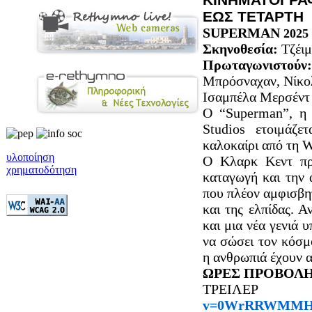
ΕΩΣ ΤΕΤΑΡΤΗ 
SUPERMAN
2025
Σκηνοθεσία:
Τζέιμ
Πρωταγωνιστούν:
Μπρόσναχαν, Νίκολ
Ισαμπέλα Μερσέντ
O “Superman”, η 
Studios ετοιμάζε
καλοκαίρι από τη W
υλοποίηση
O Κλαρκ Κεντ πρ
χρηματοδότηση
καταγωγή και την 
που πλέον αμφισβητε
και της ελπίδας. Α
και μια νέα γενιά 
να σώσει τον κόσμο
η ανθρωπιά έχουν 
ΩΡΕΣ ΠΡΟΒΟΛΗΣ 
ΤΡΕΙΛ
v=0WrRRWMMH