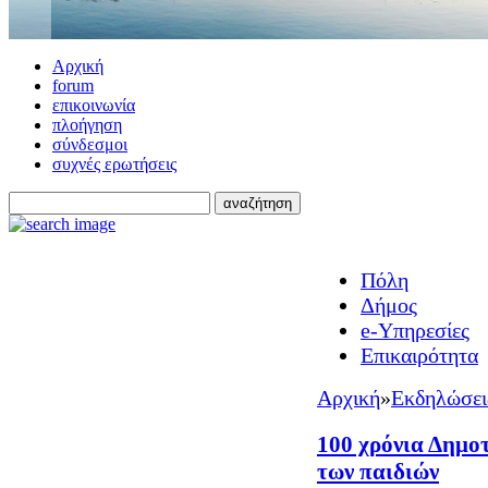
Αρχική
forum
επικοινωνία
πλοήγηση
σύνδεσμοι
συχνές ερωτήσεις
Πόλη
Δήμος
e-Υπηρεσίες
Επικαιρότητα
Αρχική
»
Εκδηλώσει
100 χρόνια Δημοτ
των παιδιών