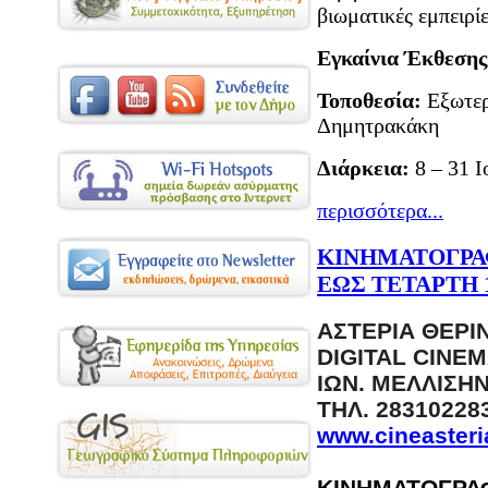
βιωματικές εμπειρίε
Εγκαίνια Έκθεσης
Τοποθεσία:
Εξωτερ
Δημητρακάκη
Διάρκεια:
8 – 31 Ι
περισσότερα...
ΚΙΝΗΜΑΤΟΓΡΑ
ΕΩΣ ΤΕΤΑΡΤΗ 1
ΑΣΤΕΡΙΑ ΘΕΡΙ
DIGITAL CINE
ΙΩΝ. ΜΕΛΛΙΣΗ
ΤΗΛ. 28310228
www.cineaster
ΚΙΝΗΜΑΤΟΓΡΑ