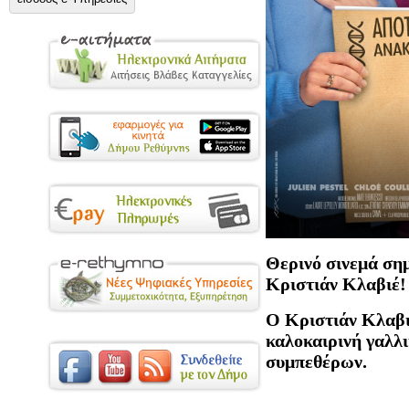
Θερ
ι
ν
ό
σ
ι
νεμ
ά
ση
Κρ
ι
στ
ιά
ν
Κλ
α
β
ιέ!
O Κριστιάν Κλαβι
καλοκαιρινή γαλλι
συμπεθέρων.