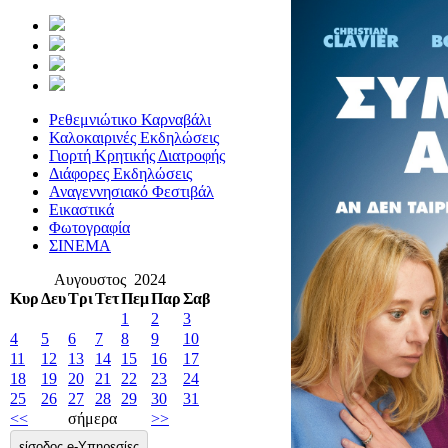
Ρεθεμνιώτικο Καρναβάλι
Καλοκαιρινές Εκδηλώσεις
Γιορτή Κρητικής Διατροφής
Διάφορες Εκδηλώσεις
Αναγεννησιακό Φεστιβάλ
Εικαστικά
Φωτογραφία
ΣΙΝΕΜΑ
Αυγουστος 2024
Κυρ
Δευ
Τρι
Τετ
Πεμ
Παρ
Σαβ
1
2
3
4
5
6
7
8
9
10
11
12
13
14
15
16
17
18
19
20
21
22
23
24
25
26
27
28
29
30
31
<<
σήμερα
>>
είσοδος e-Υπηρεσίες