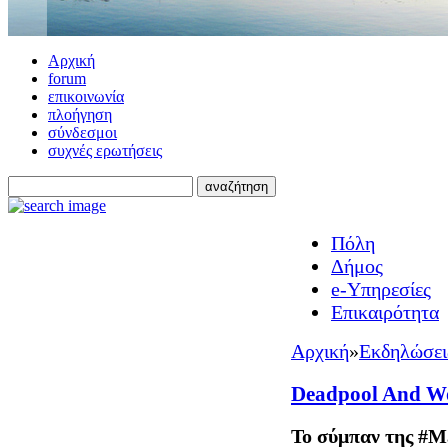
Αρχική
forum
επικοινωνία
πλοήγηση
σύνδεσμοι
συχνές ερωτήσεις
Πόλη
Δήμος
e-Υπηρεσίες
Επικαιρότητα
Αρχική
»
Εκδηλώσει
Deadpool And Wo
Το σύμπαν της #Ma