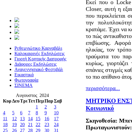
Εκεί που ο Locke 
Closer, αυτή η εξ
που περικλείεται 
την πολυπλοκότη
κρατάμε. Έχει να κ
το πώς αντικαθιστο
επιβίωσης. Αφορά
Ρεθεμνιώτικο Καρναβάλι
ηλικίας, τον τρόπ
Καλοκαιρινές Εκδηλώσεις
τραύματα του παρ
Γιορτή Κρητικής Διατροφής
κυρίως, γιορτάζει
Διάφορες Εκδηλώσεις
σπάνιες στιγμές κα
Αναγεννησιακό Φεστιβάλ
Εικαστικά
το πιο απίθανο άτο
Φωτογραφία
ΣΙΝΕΜΑ
περισσότερα...
Αυγουστος 2024
ΜΗΤΡΙΚΟ ΕΝΣΤ
Κυρ
Δευ
Τρι
Τετ
Πεμ
Παρ
Σαβ
1
2
3
Κοινωνικό
4
5
6
7
8
9
10
11
12
13
14
15
16
17
Σκηνοθεσία: Μπε
18
19
20
21
22
23
24
Πρωταγωνιστούν: 
25
26
27
28
29
30
31