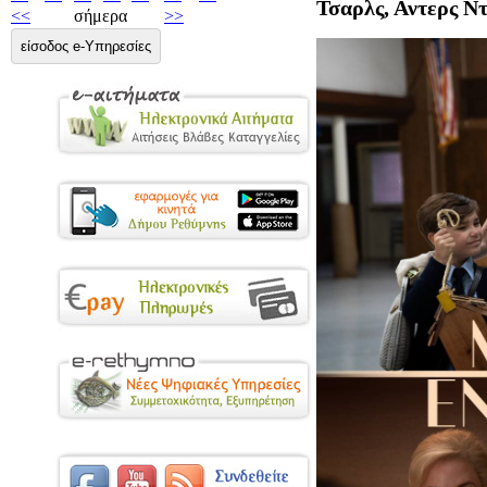
Τσαρλς, Αντερς Ντ
<<
σήμερα
>>
είσοδος e-Υπηρεσίες