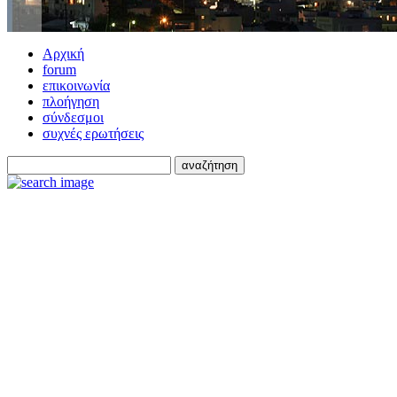
Αρχική
forum
επικοινωνία
πλοήγηση
σύνδεσμοι
συχνές ερωτήσεις