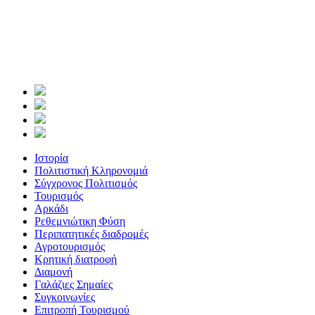
Ιστορία
Πολιτιστική Κληρονομιά
Σύγχρονος Πολιτισμός
Τουρισμός
Αρκάδι
Ρεθεμνιώτικη Φύση
Περιπατητικές διαδρομές
Αγροτουρισμός
Κρητική διατροφή
Διαμονή
Γαλάζιες Σημαίες
Συγκοινωνίες
Επιτροπή Τουρισμού