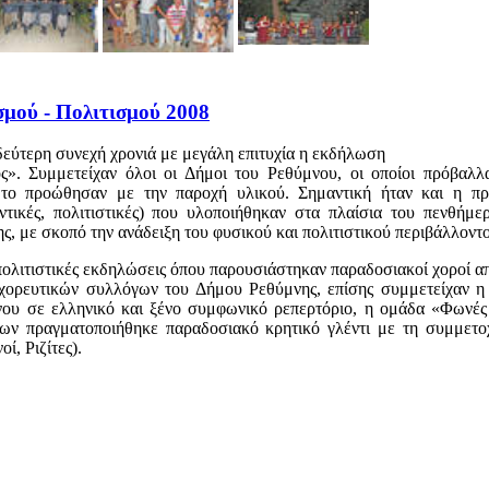
μού - Πολιτισμού 2008
εύτερη συνεχή χρονιά με μεγάλη επιτυχία η εκδήλωση
ς». Συμμετείχαν όλοι οι Δήμοι του Ρεθύμνου, οι οποίοι πρόβαλλ
ι το προώθησαν με την παροχή υλικού. Σημαντική ήταν και η π
ντικές, πολιτιστικές) που υλοποιήθηκαν στα πλαίσια του πενθήμε
, με σκοπό την ανάδειξη του φυσικού και πολιτιστικού περιβάλλοντο
πολιτιστικές εκδηλώσεις όπου παρουσιάστηκαν παραδοσιακοί χοροί α
χορευτικών συλλόγων του Δήμου Ρεθύμνης, επίσης συμμετείχαν η
υ σε ελληνικό και ξένο συμφωνικό ρεπερτόριο, η ομάδα «Φωνές 
εων πραγματοποιήθηκε παραδοσιακό κρητικό γλέντι με τη συμμετ
ί, Ριζίτες).