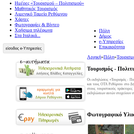
Ημέρες «Τουρισμού – Πολιτισμού»
Μαθητικός Τουρισμός
Λιμενικό Ταμείο Ρεθύμνου
Χάρτες
Φωτογραφίες & Βίντεο
Χρήσιμα τηλέφωνα
Πόλη
Στα Ιταλικά...
Δήμος
e-Υπηρεσίες
Επικαιρότητα
είσοδος e-Υπηρεσίες
Αρχική
»
Πόλη
»
Τουρισμ
Τουρισμός - Πολιτ
Οι εκδηλώσεις «Τουρισμός - Πο
και τους ΟΤΑ Ρεθύμνου στο Δημ
στους τουριστικούς πράκτορες
εκδηλώσεων αυτών στοχεύουν
σ
Φωτογραφικό Υλι