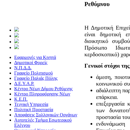
Ρεθύμνου
Η Δημοτική Επιχε
είναι δημοτική επ
διοικητικό συμβο
Πρόσωπο Ιδιωτ
κερδοσκοπικό) χαρ
Εφαρμογές για Κινητά
Δημοτικοί Φορείς
Γενικοί στόχοι τη
Ν.Π.Δ.Δ.
Γραφείο Πολιτισμού
άμεση, ποιοτ
Γραφείο Παλιάς Πόλης
κοινωνικού συ
Δ.Ε.Υ.Α.Ρ.
Κέντρο Νέων Δήμου Ρεθύμνης
αδιάλειπτη πα
Κέντρo Πληροφόρησης Νέων
επάρκεια.
Κ.Ε.Π.
επεξεργασία 
Τεχνική Υπηρεσία
Πολιτική Προστασία
των δυνατοτ
Αποφάσεις Συλλογικών Οργάνων
προστασία του
Αυτοτελές Τμήμα Εσωτερικού
ενδυνάμωση
Ελέγχου