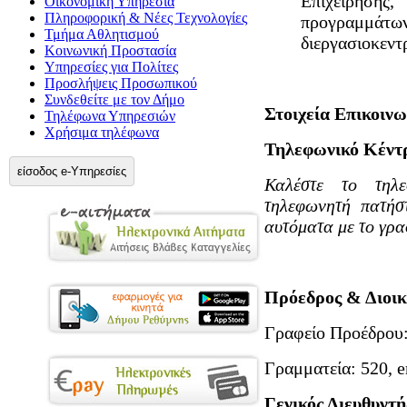
Επιχείρηση
Οικονομική Υπηρεσία
Πληροφορική & Νέες Τεχνολογίες
προγραμμάτων
Τμήμα Αθλητισμού
διεργασιοκεντ
Κοινωνική Προστασία
Υπηρεσίες για Πολίτες
Προσλήψεις Προσωπικού
Συνδεθείτε με τον Δήμο
Στοιχεία Επικοινω
Τηλέφωνα Υπηρεσιών
Χρήσιμα τηλέφωνα
Τηλεφωνικό Κέντρ
είσοδος e-Υπηρεσίες
Καλέστε το τηλ
τηλεφωνητή πατήσ
αυτόματα με το γρα
Πρόεδρος & Διοικ
Γραφείο Προέδρου
Γραμματεία: 520, e
Γενικός Διευθυντή