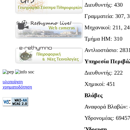
Διευθυντής: 430
Γραμματεία: 307, 3
Μηχανικοί: 211, 24
Τμήμα ΗΜ: 310
Αντλιοστάσιο: 283
Υπηρεσία Περιβά
Διευθυντής: 222
υλοποίηση
Χημικοί: 451
χρηματοδότηση
Βλάβες
Αναφορά Βλαβών: 
Υδρονομέας: 6945
Ύδρευση