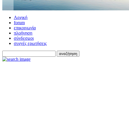
Αρχική
forum
επικοινωνία
πλοήγηση
σύνδεσμοι
συχνές ερωτήσεις