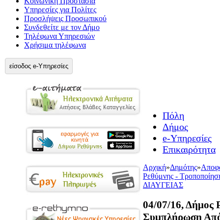
Κοινωνική Προστασία
Υπηρεσίες για Πολίτες
Προσλήψεις Προσωπικού
Συνδεθείτε με τον Δήμο
Τηλέφωνα Υπηρεσιών
Χρήσιμα τηλέφωνα
είσοδος e-Υπηρεσίες
Πόλη
Δήμος
e-Υπηρεσίες
Επικαιρότητα
Αρχική
»
Δημότης
»
Αποφά
Ρεθύμνης - Τροποποίη
ΔΙΑΥΓΕΙΑΣ
04/07/16, Δήμος 
Συμπλήρωση Απ