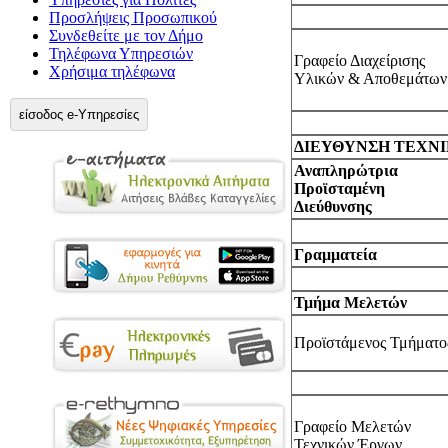
Προσλήψεις Προσωπικού
Συνδεθείτε με τον Δήμο
Τηλέφωνα Υπηρεσιών
Γραφείο Διαχείρισης
Χρήσιμα τηλέφωνα
Υλικών & Αποθεμάτων
είσοδος e-Υπηρεσίες
ΔΙΕΥΘΥΝΣΗ ΤΕΧΝ
Αναπληρώτρια
Προϊσταμένη
Διεύθυνσης
Γραμματεία
Τμήμα Μελετών
Προϊστάμενος Τμήματο
Γραφείο Μελετών
Τεχνικών Έργων