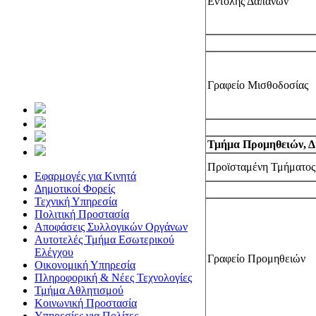
Εντολής Δαπανών
Γραφείο Μισθοδοσίας
Τμήμα Προμηθειών, Δ
Προϊσταμένη Τμήματος
Εφαρμογές για Κινητά
Δημοτικοί Φορείς
Τεχνική Υπηρεσία
Πολιτική Προστασία
Αποφάσεις Συλλογικών Οργάνων
Αυτοτελές Τμήμα Εσωτερικού
Ελέγχου
Γραφείο Προμηθειών
Οικονομική Υπηρεσία
Πληροφορική & Νέες Τεχνολογίες
Τμήμα Αθλητισμού
Κοινωνική Προστασία
Υπηρεσίες για Πολίτες