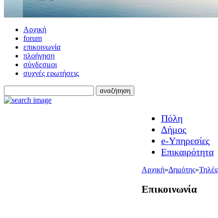
Αρχική
forum
επικοινωνία
πλοήγηση
σύνδεσμοι
συχνές ερωτήσεις
Πόλη
Δήμος
e-Υπηρεσίες
Επικαιρότητα
Αρχική
»
Δημότης
»
Τηλέ
Επικοινωνία