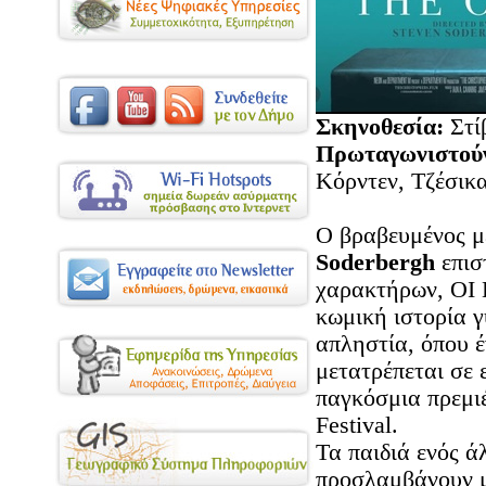
Σκηνοθεσία:
Στί
Πρωταγωνιστού
Κόρντεν, Τζέσικ
Ο βραβευμένος 
Soderbergh
επισ
χαρακτήρων, ΟΙ 
κωμική ιστορία γ
απληστία, όπου 
μετατρέπεται σε 
παγκόσμια πρεμιέ
Festival.
Τα παιδιά ενός ά
προσλαμβάνουν μ