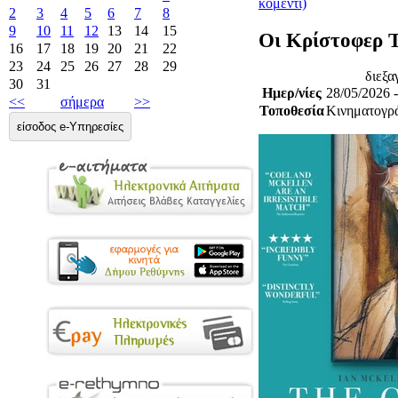
κομεντί)
2
3
4
5
6
7
8
9
10
11
12
13
14
15
Οι Κρίστοφερ T
16
17
18
19
20
21
22
23
24
25
26
27
28
29
διεξα
30
31
Ημερ/νίες
28/05/2026 
<<
σήμερα
>>
Τοποθεσία
Κινηματογρ
είσοδος e-Υπηρεσίες