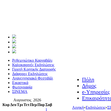
Ρεθεμνιώτικο Καρναβάλι
Καλοκαιρινές Εκδηλώσεις
Γιορτή Κρητικής Διατροφής
Διάφορες Εκδηλώσεις
Αναγεννησιακό Φεστιβάλ
Πόλη
Εικαστικά
Δήμος
Φωτογραφία
e-Υπηρεσίες
ΣΙΝΕΜΑ
Επικαιρότητ
Αυγουστος 2026
Κυρ
Δευ
Τρι
Τετ
Πεμ
Παρ
Σαβ
Αρχική
»
Εκδηλώσεις
»
Σ
1