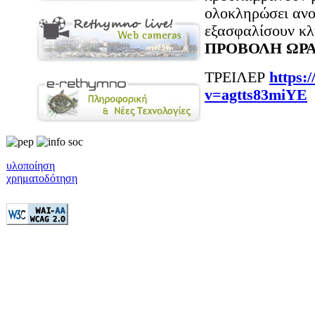
ολοκληρώσει ανο
εξασφαλίσουν κλη
ΠΡΟΒΟΛΗ ΩΡΑ 
ΤΡΕΙΛΕΡ
https:
v=agtts83miYE
υλοποίηση
χρηματοδότηση