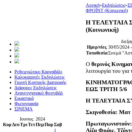
Αρχική
»
Εκδηλώσεις
»
Σ
ΦΡΟΪΝΤ (Κοινωνική)
Η ΤΕΛΕΥΤΑΙΑ 
(Κοινωνική)
διεξα
Ημερ/νίες
30/05/2024 
Τοποθεσία
Σινεμά "Αστ
Ο
θερινός Κινημ
λειτουργία του για
Ρεθεμνιώτικο Καρναβάλι
Καλοκαιρινές Εκδηλώσεις
ΚΙΝΗΜΑΤΟΓΡΑΦ
Γιορτή Κρητικής Διατροφής
Διάφορες Εκδηλώσεις
ΕΩΣ ΤΡΙΤΗ 5/6
Αναγεννησιακό Φεστιβάλ
Εικαστικά
Η ΤΕΛΕΥΤΑΙΑ Σ
Φωτογραφία
ΣΙΝΕΜΑ
Σκηνοθεσία: Ματ
Ιουνιος 2024
Πρωταγωνιστούν: 
Κυρ
Δευ
Τρι
Τετ
Πεμ
Παρ
Σαβ
Λίζα Φράις, Τζόν
1