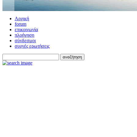
Αρχική
forum
επικοινωνία
πλοήγηση
σύνδεσμοι
συχνές ερωτήσεις