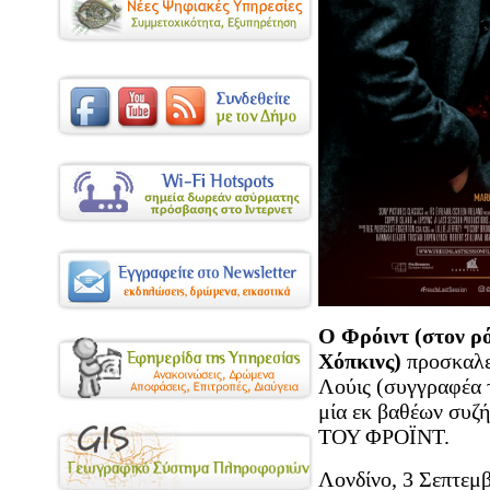
Ο Φρόιντ (στον ρ
Χόπκινς)
προσκαλεί
Λούις (συγγραφέα 
μία εκ βαθέων συ
ΤΟΥ ΦΡΟΪΝΤ.
Λονδίνο, 3 Σεπτεμβ