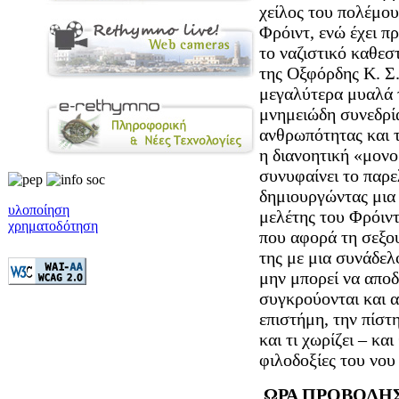
χείλος του πολέμου
Φρόιντ, ενώ έχει π
το ναζιστικό καθεσ
της Οξφόρδης Κ. Σ.
μεγαλύτερα μυαλά 
μνημειώδη συνεδρία
ανθρωπότητας και 
η διανοητική «μονο
συνυφαίνει το παρε
δημιουργώντας μια 
υλοποίηση
μελέτης του Φρόιντ
χρηματοδότηση
που αφορά τη σεξου
της με μια συνάδελ
μην μπορεί να αποδ
συγκρούονται και α
επιστήμη, την πίστ
και τι χωρίζει – κα
φιλοδοξίες του νου 
ΩΡΑ ΠΡΟΒΟΛΗ