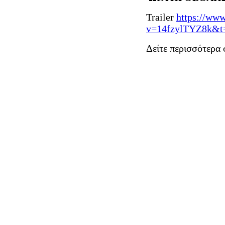
Trailer
https://ww
v=14fzylTYZ8k&t
Δείτε περισσότερα