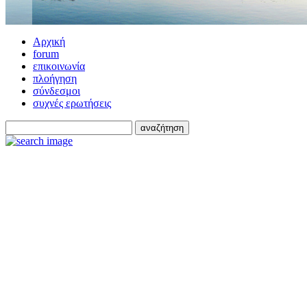
Αρχική
forum
επικοινωνία
πλοήγηση
σύνδεσμοι
συχνές ερωτήσεις