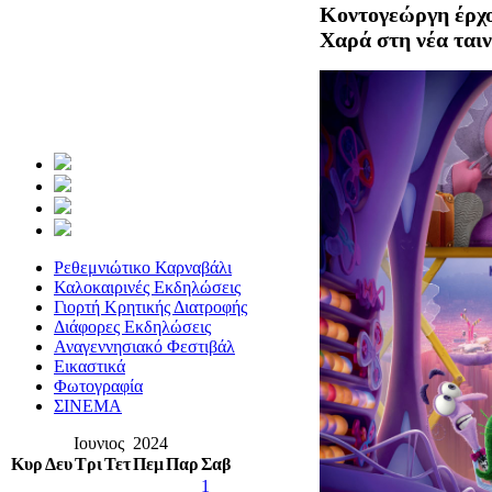
Κοντογεώργη έρχο
Χαρά στη νέα ταιν
Ρεθεμνιώτικο Καρναβάλι
Καλοκαιρινές Εκδηλώσεις
Γιορτή Κρητικής Διατροφής
Διάφορες Εκδηλώσεις
Αναγεννησιακό Φεστιβάλ
Εικαστικά
Φωτογραφία
ΣΙΝΕΜΑ
Ιουνιος 2024
Κυρ
Δευ
Τρι
Τετ
Πεμ
Παρ
Σαβ
1