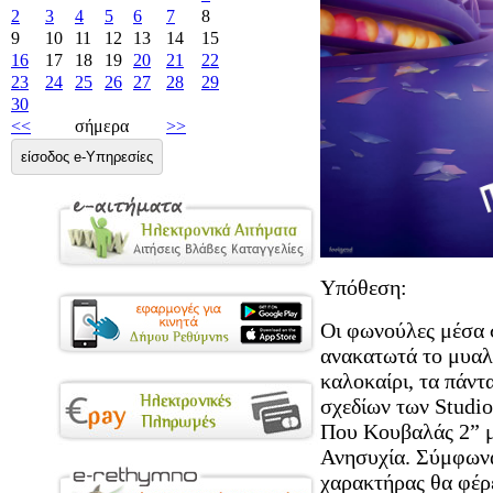
2
3
4
5
6
7
8
9
10
11
12
13
14
15
16
17
18
19
20
21
22
23
24
25
26
27
28
29
30
<<
σήμερα
>>
είσοδος e-Υπηρεσίες
Υπόθεση:
Οι φωνούλες μέσα σ
ανακατωτά το μυαλ
καλοκαίρι, τα πάντ
σχεδίων των Studio
Που Κουβαλάς 2” μ
Ανησυχία. Σύμφωνα
χαρακτήρας θα φέρε