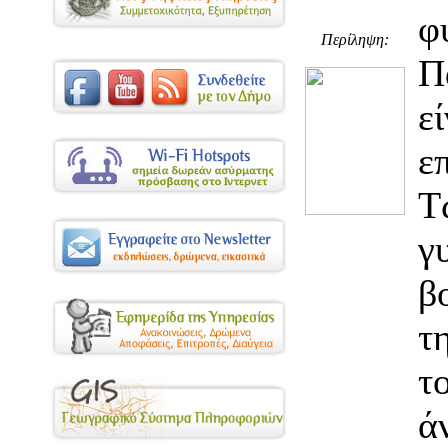
φ
Περίληψη:
Π
ε
ε
Τ
γ
β
τ
τ
ά