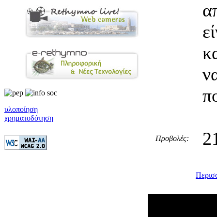
α
ε
κ
ν
π
υλοποίηση
χρηματοδότηση
2
Προβολές:
Περισσ