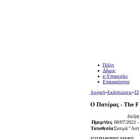
Πόλη
Δήμος
e-Υπηρεσίες
Επικαιρότητα
Αρχική
»
Εκδηλώσεις
»
Σ
Ο Πατέρας - The F
διεξα
Ημερ/νίες
08/07/2021 
Τοποθεσία
Σινεμά "Αστ
ΑΣΤΕΡΙΑ ΘΕΡΙΝΟΣ ΚΙΝ/ΦΟΣ