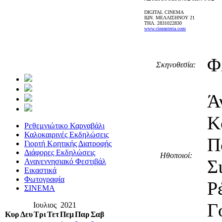
DIGITAL CINEMA
ΙΩΝ. ΜΕΛΛΙΣΗΝΟΥ 21
ΤΗΛ. 2831022830
www.cineasteria.com
Φ
Σκηνοθεσία:
Ά
Κ
Ρεθεμνιώτικο Καρναβάλι
Καλοκαιρινές Εκδηλώσεις
Π
Γιορτή Κρητικής Διατροφής
Διάφορες Εκδηλώσεις
Ηθοποιοί:
Σ
Αναγεννησιακό Φεστιβάλ
Εικαστικά
Φωτογραφία
Ρ
ΣΙΝΕΜΑ
Γ
Ιουλιος 2021
Κυρ
Δευ
Τρι
Τετ
Πεμ
Παρ
Σαβ