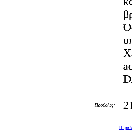
κ
β
Ό
υ
Χ
a
D
2
Προβολές:
Περισσ