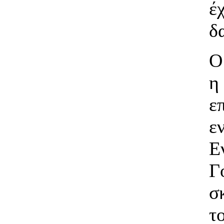
έ
δ
Ο
η
ε
ε
Ε
Γ
σ
τ