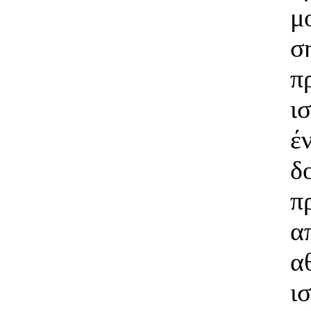
μ
σ
π
ι
δ
π
α
α
ι