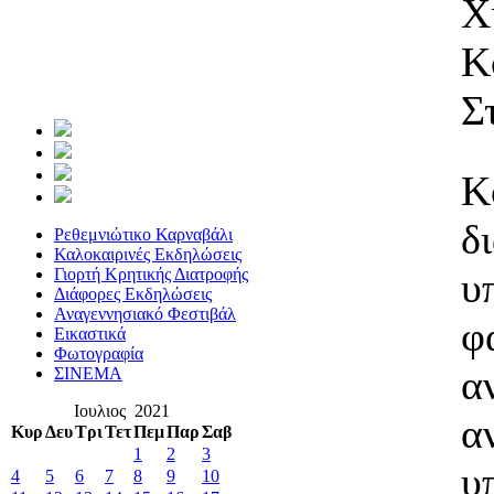
Χ
Κ
Σ
Κ
δ
Ρεθεμνιώτικο Καρναβάλι
Καλοκαιρινές Εκδηλώσεις
υ
Γιορτή Κρητικής Διατροφής
Διάφορες Εκδηλώσεις
Αναγεννησιακό Φεστιβάλ
φ
Εικαστικά
Φωτογραφία
α
ΣΙΝΕΜΑ
Ιουλιος 2021
α
Κυρ
Δευ
Τρι
Τετ
Πεμ
Παρ
Σαβ
1
2
3
υ
4
5
6
7
8
9
10