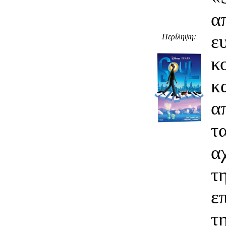
α
ε
Περίληψη:
κ
α
α
τ
ε
τ