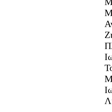
Α
Ζ
Π
Ι
Τ
Μ
Ι
Λ