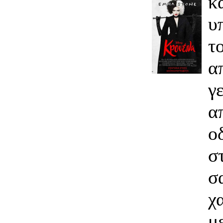
κ
υ
α
γ
α
ο
σ
σ
χ
μ