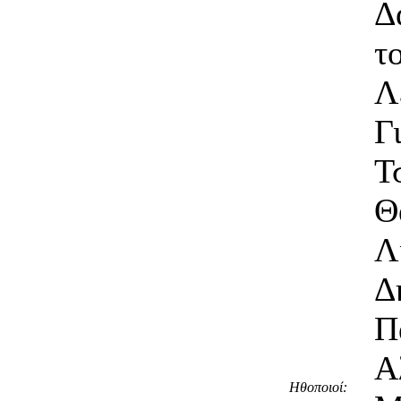
Δ
τ
Λ
Γ
Τ
Θ
Λ
Δ
Π
Α
Ηθοποιοί: