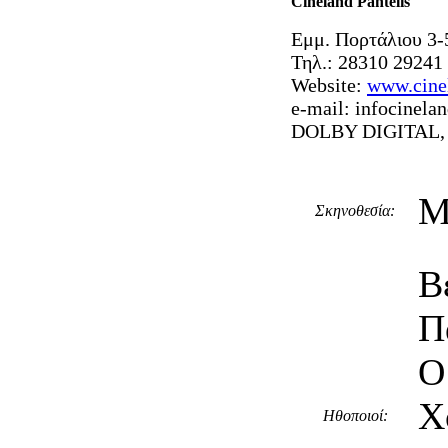
Cineland Pantelis
Εμμ. Πορτάλιου 3-
Τηλ.: 28310 29241
Website:
www.cinel
e-mail:
infocinelan
DOLBY DIGITAL, 
Μ
Σκηνοθεσία:
Β
Π
Ο
Χ
Ηθοποιοί: