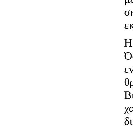
σ
ε
Η
Ό
ε
θ
χ
δ