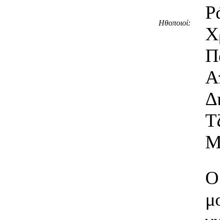
Ρ
Ηθοποιοί:
Χ
Π
Α
Δ
Τ
Μ
Ο