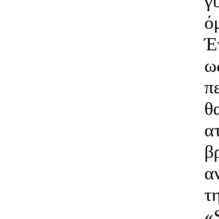
γ
ό
Έ
ω
π
θ
α
β
α
τ
«