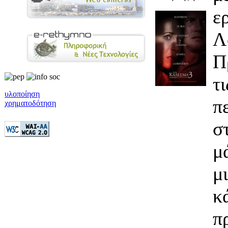
ε
Λ
Π
τ
υλοποίηση
π
χρηματοδότηση
σ
μ
μ
κ
π