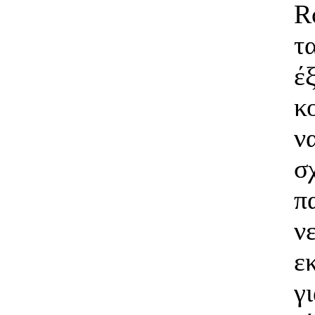
R
τ
έ
κ
ν
σ
π
ν
ε
γ