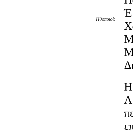
Έ
Ηθοποιοί:
Χ
Μ
Μ
Δ
Η
Λ
ε