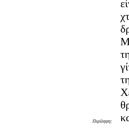
ε
χ
δ
Μ
τ
γ
τ
Χ
θ
κ
Περίληψη: