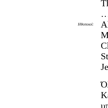
T
…
A
Ηθοποιοί:
M
C
S
J
Ό
Κ
υ