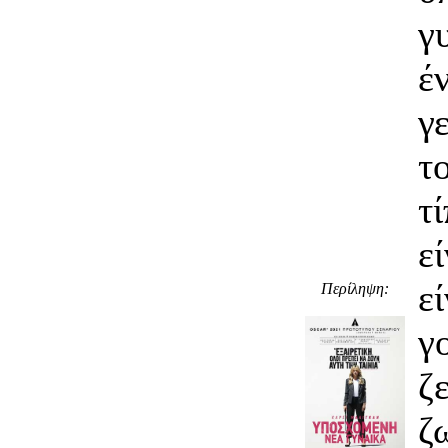
γ
έ
γ
τ
τ
ε
ε
Περίληψη:
γ
ζ
ζ