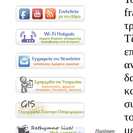
f
τ
ε
α
δ
σ
τ
μ
Περίληψη: