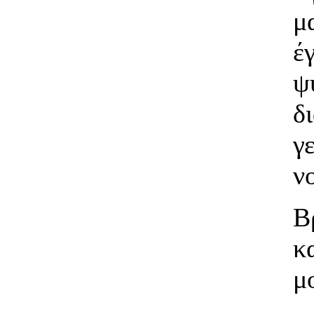
μ
έ
δ
γ
ν
Β
κ
μ