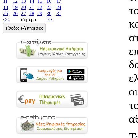
11
12
13
14
15
16
17
τ
18
19
20
21
22
23
24
25
26
27
28
29
30
31
<<
σήμερα
>>
κ
είσοδος e-Υπηρεσίες
σ
ε
δ
ε
ο
τ
α
Τ