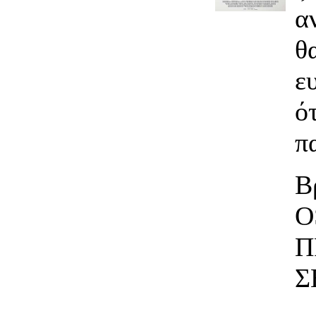
α
θ
ε
ό
π
Β
O
Π
Σ