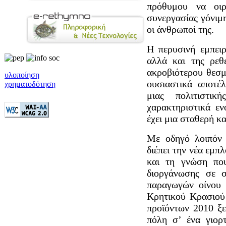
πρόθυμου να οιρ
συνεργασίας γόνιμ
οι άνθρωποί της.
Η περυσινή εμπει
αλλά και της ρεθ
ακροβιότερου θεσμ
υλοποίηση
ουσιαστικά αποτέ
χρηματοδότηση
μιας πολιτιστι
χαρακτηριστικά εν
έχει μια σταθερή κ
Με οδηγό λοιπόν 
διέπει την νέα εμπ
και τη γνώση που
διοργάνωσης σε 
παραγωγών οίνου 
Κρητικού Κρασιού
προϊόντων 2010 ξε
πόλη σ’ ένα γιορ