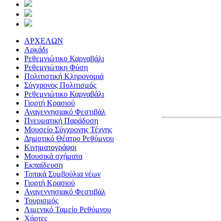
ΑΡΧΕΛΩΝ
Αρκάδι
Ρεθεμνιώτικο Καρναβάλι
Ρεθεμνιώτικη Φύση
Πολιτιστική Κληρονομιά
Σύγχρονος Πολιτισμός
Ρεθεμνιώτικο Καρναβάλι
Γιορτή Κρασιού
Αναγεννησιακό Φεστιβάλ
Πνευματική Παράδοση
Μουσείο Σύγχρονης Τέχνης
Δημοτικό Θέατρο Ρεθύμνου
Κινηματογράφοι
Μουσικά σχήματα
Εκπαίδευση
Τοπικά Συμβούλια νέων
Γιορτή Κρασιού
Αναγεννησιακό Φεστιβάλ
Τουρισμός
Λιμενικό Ταμείο Ρεθύμνου
Χάρτες