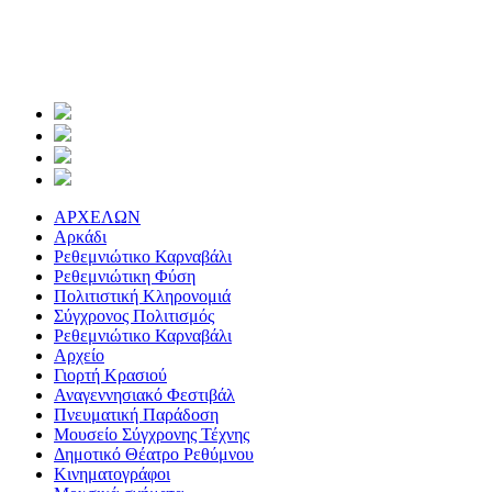
ΑΡΧΕΛΩΝ
Αρκάδι
Ρεθεμνιώτικο Καρναβάλι
Ρεθεμνιώτικη Φύση
Πολιτιστική Κληρονομιά
Σύγχρονος Πολιτισμός
Ρεθεμνιώτικο Καρναβάλι
Αρχείο
Γιορτή Κρασιού
Αναγεννησιακό Φεστιβάλ
Πνευματική Παράδοση
Μουσείο Σύγχρονης Τέχνης
Δημοτικό Θέατρο Ρεθύμνου
Κινηματογράφοι