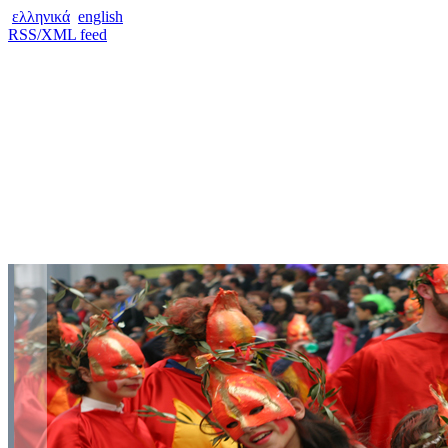
ελληνικά
english
RSS/XML feed