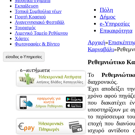
Μουσικά σχήματα
Εκπαίδευση
Πόλη
Τοπικά Συμβούλια νέων
Δήμος
Γιορτή Κρασιού
Αναγεννησιακό Φεστιβάλ
e-Υπηρεσίες
Τουρισμός
Επικαιρότητα
Λιμενικό Ταμείο Ρεθύμνου
Χάρτες
Αρχική
»
Επισκέπτη
Φωτογραφίες & Βίντεο
Καρναβάλι
»
Ρεθεμν
είσοδος e-Υπηρεσίες
Ρεθεμνιώτικο Κα
Το
Ρεθεμνιώτι
διαχρονικός.
Έχει αποδείξει τη
χρόνο αφού πηγάζε
που διακατέχει έ
υποστηρίζουν με α
το περίσσευμα του
εποχή που διανύου
ισχυρό αντίδοτο 