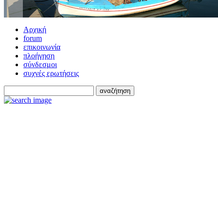
Αρχική
forum
επικοινωνία
πλοήγηση
σύνδεσμοι
συχνές ερωτήσεις