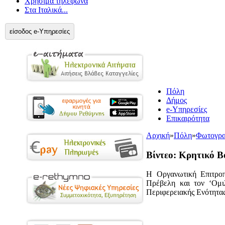
Χρήσιμα τηλέφωνα
Στα Ιταλικά...
είσοδος e-Υπηρεσίες
Πόλη
Δήμος
e-Υπηρεσίες
Επικαιρότητα
Αρχική
»
Πόλη
»
Φωτογρα
Βίντεο: Κρητικό Β
Η Οργανωτική Επιτρο
Πρέβελη και τον ‘Ομι
Περιφερειακής Ενότητα