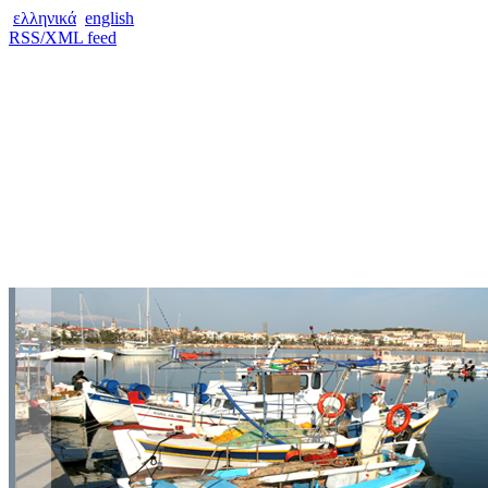
ελληνικά
english
RSS/XML feed