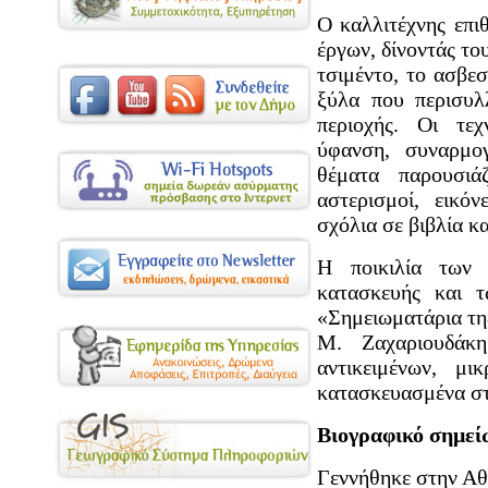
Ο καλλιτέχνης επιθ
έργων, δίνοντάς του
τσιμέντο, το ασβεσ
ξύλα που περισυλ
περιοχής. Οι τεχ
ύφανση, συναρμο
θέματα παρουσιάζ
αστερισμοί, εικό
σχόλια σε βιβλία κα
Η ποικιλία των 
κατασκευής και 
«Σημειωματάρια της
Μ. Ζαχαριουδάκη
αντικειμένων, μ
κατασκευασμένα στ
Βιογραφικό σημε
Γεννήθηκε στην Αθ