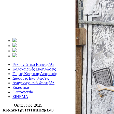
Ρεθεμνιώτικο Καρναβάλι
Καλοκαιρινές Εκδηλώσεις
Γιορτή Κρητικής Διατροφής
Διάφορες Εκδηλώσεις
Αναγεννησιακό Φεστιβάλ
Εικαστικά
Φωτογραφία
ΣΙΝΕΜΑ
Οκτώβριος 2025
Κυρ
Δευ
Τρι
Τετ
Πεμ
Παρ
Σαβ