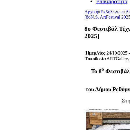
Επικαιρότητα
Αρχική
»
Εκδηλώσεις
»
Δ
[8οN.S. ArtFestival 202
8ο Φεστιβάλ Τέχν
2025]
Ημερ/νίες
24/10/2025 
Τοποθεσία
ΛRTGallery
ο
Το 8
Φεστιβάλ 
του Δήμου Ρεθύμ
Στ