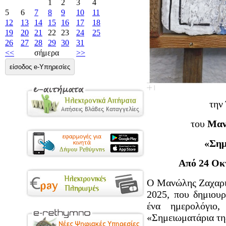
1
2
3
4
5
6
7
8
9
10
11
12
13
14
15
16
17
18
19
20
21
22
23
24
25
26
27
28
29
30
31
<<
σήμερα
>>
είσοδος e-Υπηρεσίες
την
του
Μαν
«Σημ
Από 24
Οκ
O Μανώλης Ζαχαριο
2025, που δημιου
ένα ημερολόγιο
«Σημειωματάρια τη