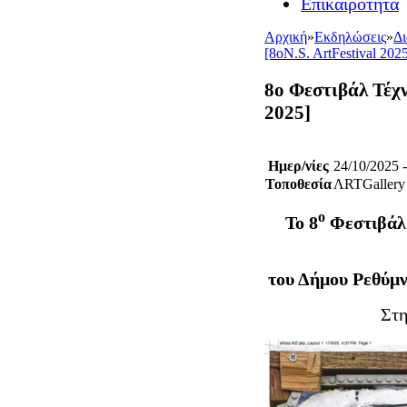
Επικαιρότητα
Αρχική
»
Εκδηλώσεις
»
Δ
[8οN.S. ArtFestival 202
8ο Φεστιβάλ Τέχν
2025]
Ημερ/νίες
24/10/2025 
Τοποθεσία
ΛRTGallery
ο
Το 8
Φεστιβάλ 
του Δήμου Ρεθύμ
Στ