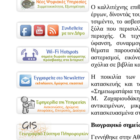
Ο καλλιτέχνης επιθ
έργων, δίνοντάς του
τσιμέντο, το ασβεσ
ξύλα που περισυλ
περιοχής. Οι τεχ
ύφανση, συναρμο
θέματα παρουσιάζ
αστερισμοί, εικό
σχόλια σε βιβλία κα
Η ποικιλία των 
κατασκευής και 
«Σημειωματάρια της
Μ. Ζαχαριουδάκη
αντικειμένων, μ
κατασκευασμένα στ
Βιογραφικό σημε
Γεννήθηκε στην Αθ