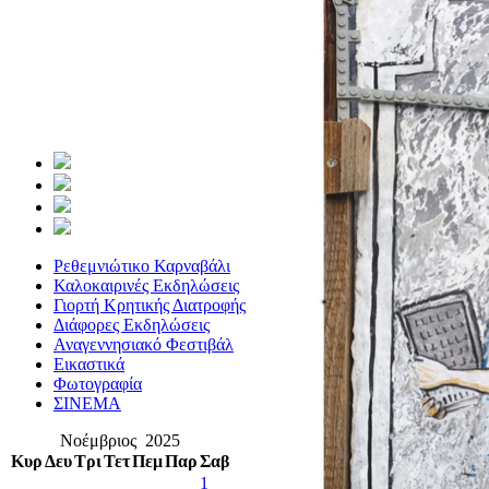
Ρεθεμνιώτικο Καρναβάλι
Καλοκαιρινές Εκδηλώσεις
Γιορτή Κρητικής Διατροφής
Διάφορες Εκδηλώσεις
Αναγεννησιακό Φεστιβάλ
Εικαστικά
Φωτογραφία
ΣΙΝΕΜΑ
Νοέμβριος 2025
Κυρ
Δευ
Τρι
Τετ
Πεμ
Παρ
Σαβ
1