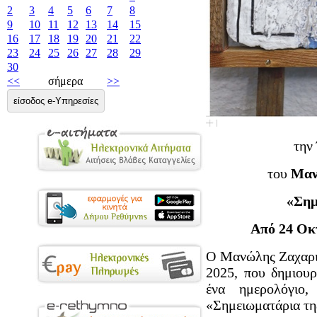
2
3
4
5
6
7
8
9
10
11
12
13
14
15
16
17
18
19
20
21
22
23
24
25
26
27
28
29
30
<<
σήμερα
>>
είσοδος e-Υπηρεσίες
την
του
Μαν
«Σημ
Από 24
Οκ
O Μανώλης Ζαχαριο
2025, που δημιου
ένα ημερολόγιο
«Σημειωματάρια τη