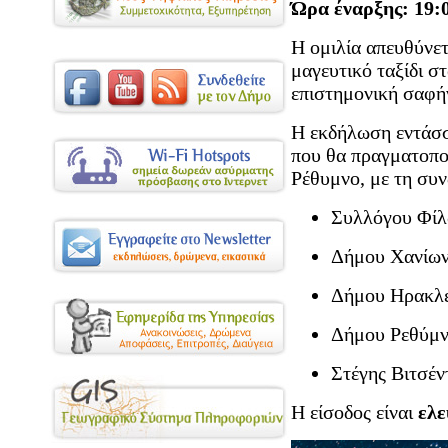
Ώρα έναρξης: 19:
Η ομιλία απευθύνετ
μαγευτικό ταξίδι σ
επιστημονική σαφήν
Η εκδήλωση εντάσσ
που θα πραγματοποι
Ρέθυμνο, με τη συ
Συλλόγου Φίλ
Δήμου Χανίω
Δήμου Ηρακλε
Δήμου Ρεθύμν
Στέγης Βιτσέν
Η είσοδος είναι
ελε