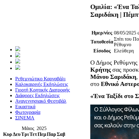
Ομιλία: «Ένα Τα
Σαριδάκη | Πέμπ
Ημερ/νίες
08/05/2025 
Σπίτι του Π
Τοποθεσία
Ρέθυμνο
Είσοδος
Ελεύθερη
Ο Δήμος Ρεθύμνης 
Κρήτης
σας προσκα
Μάνου Σαριδάκη
Ρεθεμνιώτικο Καρναβάλι
στο
Εθνικό Αστερ
Καλοκαιρινές Εκδηλώσεις
Γιορτή Κρητικής Διατροφής
«Ένα Ταξίδι στο 
Διάφορες Εκδηλώσεις
Αναγεννησιακό Φεστιβάλ
Εικαστικά
Φωτογραφία
ΣΙΝΕΜΑ
Μάιος 2025
Κυρ
Δευ
Τρι
Τετ
Πεμ
Παρ
Σαβ