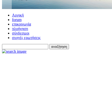
Αρχική
forum
επικοινωνία
πλοήγηση
σύνδεσμοι
συχνές ερωτήσεις