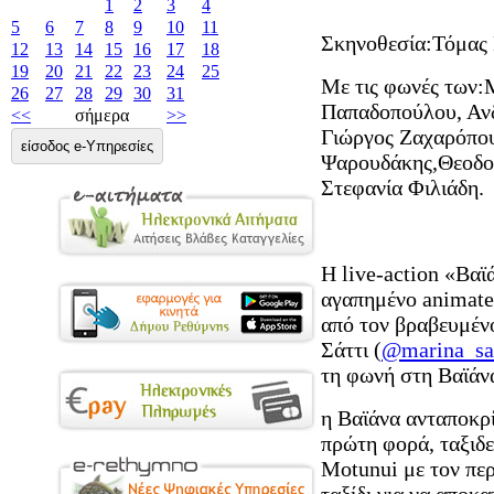
1
2
3
4
5
6
7
8
9
10
11
Σκηνοθεσία:Τόμας
12
13
14
15
16
17
18
19
20
21
22
23
24
25
Με τις φωνές των:
26
27
28
29
30
31
Παπαδοπούλου, Ανδ
<<
σήμερα
>>
Γιώργος Ζαχαρόπου
είσοδος e-Υπηρεσίες
Ψαρουδάκης,Θεοδο
Στεφανία Φιλιάδη.
Η live-action «Βαϊ
αγαπημένο animated
από τον βραβευμέν
Σάττι (
@marina_sat
τη φωνή στη Βαϊάν
η Βαϊάνα ανταποκρί
πρώτη φορά, ταξιδε
Motunui με τον πε
ταξίδι για να αποκ