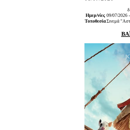
δ
Ημερ/νίες
09/07/2026 
Τοποθεσία
Σινεμά "Αστ
ΒΑ