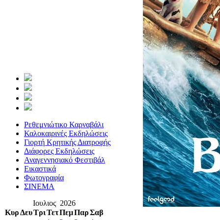
Ρεθεμνιώτικο Καρναβάλι
Καλοκαιρινές Εκδηλώσεις
Γιορτή Κρητικής Διατροφής
Διάφορες Εκδηλώσεις
Αναγεννησιακό Φεστιβάλ
Εικαστικά
Φωτογραφία
ΣΙΝΕΜΑ
Ιουλιος 2026
Κυρ
Δευ
Τρι
Τετ
Πεμ
Παρ
Σαβ