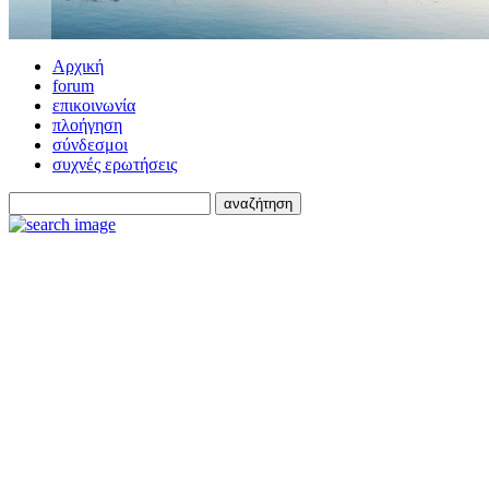
Αρχική
forum
επικοινωνία
πλοήγηση
σύνδεσμοι
συχνές ερωτήσεις