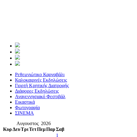
Ρεθεμνιώτικο Καρναβάλι
Καλοκαιρινές Εκδηλώσεις
Γιορτή Κρητικής Διατροφής
Διάφορες Εκδηλώσεις
Αναγεννησιακό Φεστιβάλ
Εικαστικά
Φωτογραφία
ΣΙΝΕΜΑ
Αυγουστος 2026
Κυρ
Δευ
Τρι
Τετ
Πεμ
Παρ
Σαβ
1